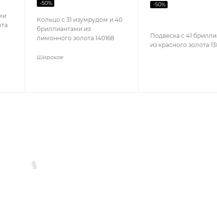
-
50
%
-
50
%
ми
Кольцо с 31 изумрудом и 40
ота
бриллиантами из
Подвеска с 41 брилл
лимонного золота 140168
из красного золота 1
Широкое
Пусеты
Серьги, замок конго
Серьги с бриллиантами
ми
Серьги с чёрными бриллиантами
Серьги с изумрудами