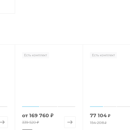
Есть комплект
Есть комплект
от
169 760 ₽
77 104
₽
339 520 ₽
154 208
₽