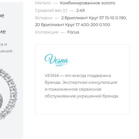
Металл
—
Комбинированное золото
Средний вес (г)
—
2.49
ое
Вставки
—
2 Бриллиант Круг 57 15-10 0.190,
20 Бриллиант Круг 17 400-200 0.100
ие
Коллекция
—
Focus
ка и
шений
VESNA — это всегда поддержка
бренда. Экспертная консультация
и пожизненное сервисное
обслуживание украшений бренда.