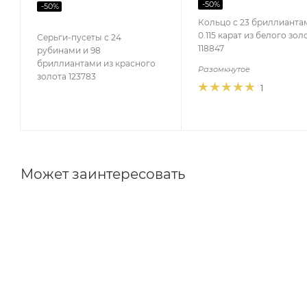
-
50
%
-
50
%
Кольцо с 23 бриллианта
0.115 карат из белого зол
Серьги-пусеты с 24
118847
рубинами и 98
бриллиантами из красного
Разомкнутое
золота 123783
1
Может заинтересовать
Серьги из красного золота
Серьги из белого золота
Серьги с коньячными бриллиантами
Серьги с сапфира
Серьги с рубинами
Серьги с танзанитами