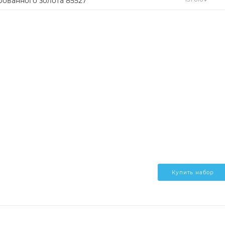
ованного золота 85527
Купить набор