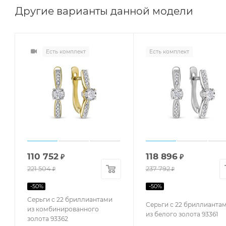
Другие варианты данной модели
Есть комплект
Есть комплект
110 752
118 896
₽
₽
221 504
237 792
₽
₽
-
50
%
-
50
%
Серьги с 22 бриллиантами
Серьги с 22 бриллианта
из комбинированного
из белого золота 93361
золота 93362