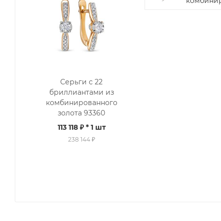
комбинир
Серьги с 22
бриллиантами из
комбинированного
золота 93360
113 118 ₽
* 1 шт
238 144 ₽