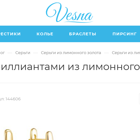
РЕСТИКИ
КОЛЬЕ
БРАСЛЕТЫ
ПИРСИНГ
—
—
—
ог
Серьги
Серьги из лимонного золота
Серьги из л
риллиантами из лимонного
л:
144606