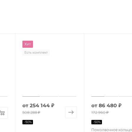
Хит
Есть комплект
от
254 144 ₽
от
86 480 ₽
508 288 ₽
172 960 ₽
-
50
%
-
50
%
Помолвочное кольцо 