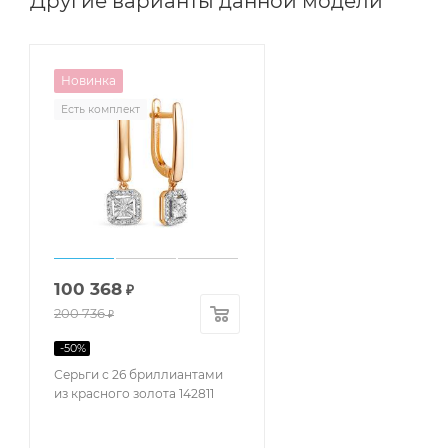
Другие варианты данной модели
Новинка
Есть комплект
100 368
₽
200 736
₽
-
50
%
Серьги с 26 бриллиантами
из красного золота 142811