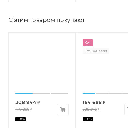
С этим товаром покупают
Хит
Есть комплект
208 944
154 688
₽
₽
417 888
309 376
₽
₽
-
50
%
-
50
%