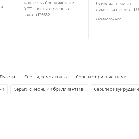
Колье с 33 бриллиантами
бриллиантами из
ми
0.231 карат из красного
лимонного золота 13
золота 126652
Помолвочное
Пусеты
Серьги, замок конго
Серьги с бриллиантами
ми
Серьги с чёрными бриллиантами
Серьги с изумрудами