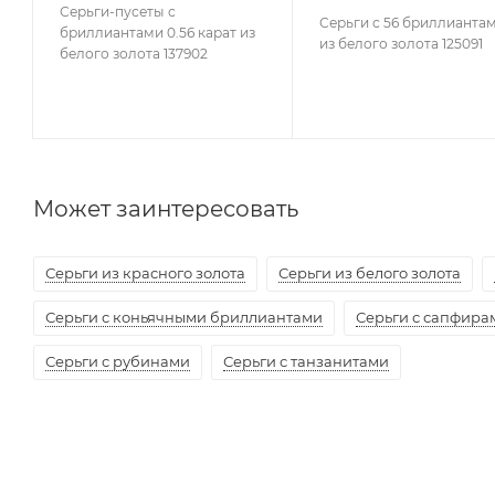
Серьги-пусеты с
Серьги с 56 бриллианта
бриллиантами 0.56 карат из
из белого золота 125091
белого золота 137902
Может заинтересовать
Серьги из красного золота
Серьги из белого золота
Серьги с коньячными бриллиантами
Серьги с сапфира
Серьги с рубинами
Серьги с танзанитами