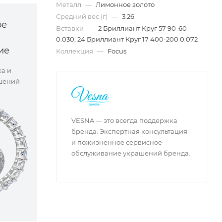
Металл
—
Лимонное золото
Средний вес (г)
—
3.26
ое
Вставки
—
2 Бриллиант Круг 57 90-60
0.030, 24 Бриллиант Круг 17 400-200 0.072
ие
Коллекция
—
Focus
ка и
шений
VESNA — это всегда поддержка
бренда. Экспертная консультация
и пожизненное сервисное
обслуживание украшений бренда.