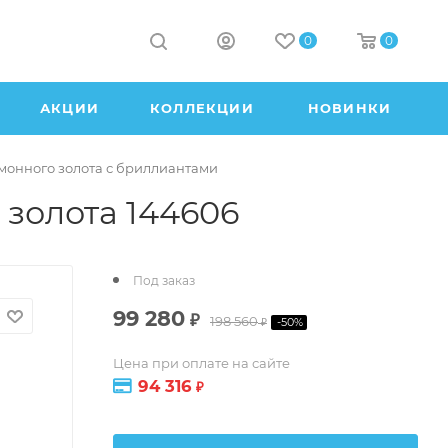
0
0
АКЦИИ
КОЛЛЕКЦИИ
НОВИНКИ
имонного золота с бриллиантами
 золота 144606
Под заказ
99 280
₽
198 560
-
50
%
₽
Цена при оплате на сайте
94 316
₽