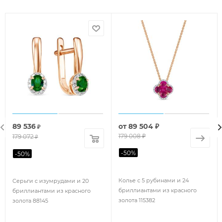
89 536
от
89 504 ₽
₽
179 008 ₽
179 072
₽
-
50
%
-
50
%
Колье с 5 рубинами и 24
Серьги с изумрудами и 20
бриллиантами из красного
бриллиантами из красного
золота 115382
золота 88145