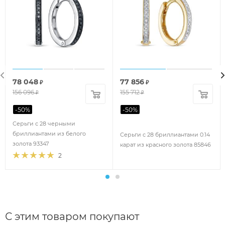
78 048
77 856
₽
₽
156 096
155 712
₽
₽
-
50
%
-
50
%
Серьги с 28 черными
бриллиантами из белого
Серьги с 28 бриллиантами 0.14
золота 93347
карат из красного золота 85846
2
С этим товаром покупают