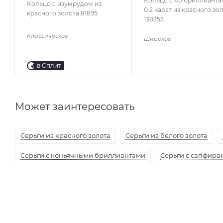
Кольцо с 40 бриллиант
Кольцо с изумрудом из
0.2 карат из красного зо
красного золота 81895
138353
Классическое
Широкое
в Сплит
Может заинтересовать
Серьги из красного золота
Серьги из белого золота
Серьги с коньячными бриллиантами
Серьги с сапфира
Серьги с рубинами
Серьги с танзанитами