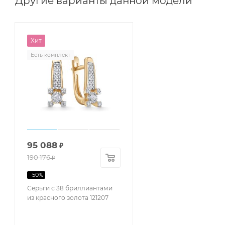
Другие варианты данной модели
Хит
Есть комплект
95 088
₽
190 176
₽
-
50
%
Серьги с 38 бриллиантами
из красного золота 121207