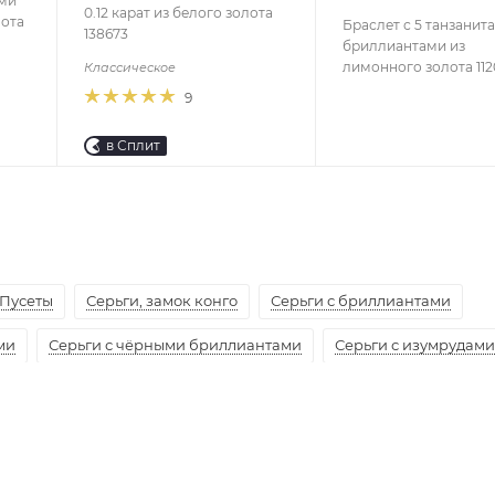
ами
0.12 карат из белого золота
лота
Браслет с 5 танзанит
138673
бриллиантами из
лимонного золота 112
Классическое
9
в Сплит
Пусеты
Серьги, замок конго
Серьги с бриллиантами
ми
Серьги с чёрными бриллиантами
Серьги с изумрудами