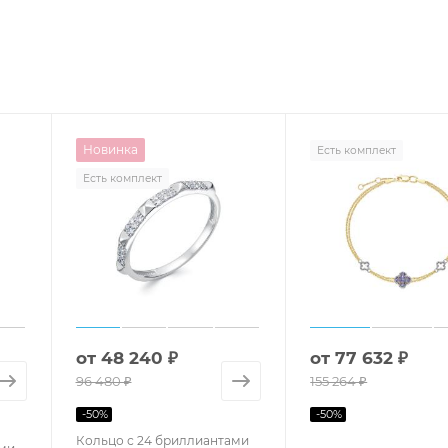
Новинка
Есть комплект
Есть комплект
от
48 240 ₽
от
77 632 ₽
96 480 ₽
155 264 ₽
-
50
%
-
50
%
Кольцо с 24 бриллиантами