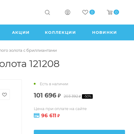
0
0
АКЦИИ
КОЛЛЕКЦИИ
НОВИНКИ
лого золота с бриллиантами
олота 121208
Есть в наличии
101 696
₽
203 392
-
50
%
₽
Цена при оплате на сайте
96 611
₽