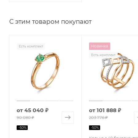
С этим товаром покупают
Новинка
Есть комплект
Есть комплект
от
45 040 ₽
от
101 888 ₽
90 080 ₽
203 776 ₽
-
50
%
-
50
%