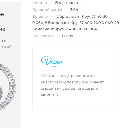
Металл
—
Белое золото
Средний вес (г)
—
3.04
ое
Вставки
—
2 Бриллиант Круг 57 40-30
0.064, 8 Бриллиант Круг 17 400-200 0.040, 28
ие
Бриллиант Круг 17 400-200 0.084
Коллекция
—
Focus
ка и
шений
VESNA — это украшения по
счастливому поводу, они хранят
эмоции и чувства того самого
момента.