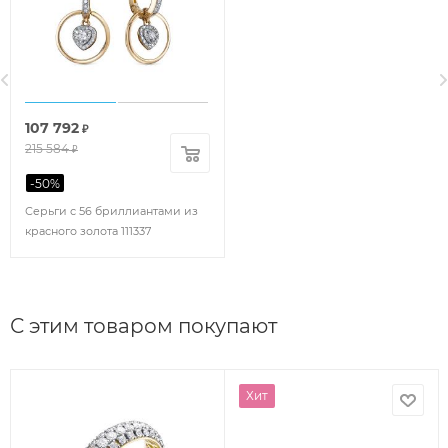
107 792
₽
215 584
₽
-
50
%
Серьги с 56 бриллиантами из
красного золота 111337
С этим товаром покупают
Хит