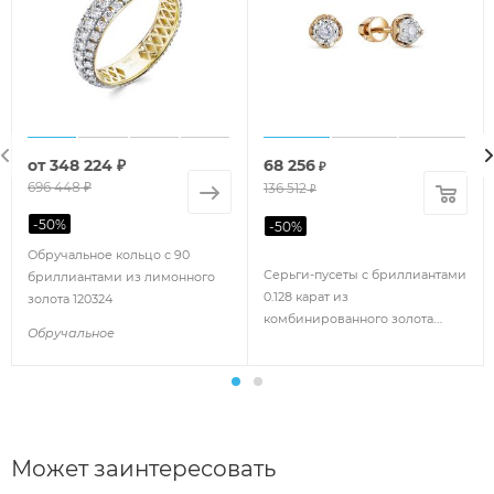
от
348 224 ₽
68 256
₽
696 448 ₽
136 512
₽
-
50
%
-
50
%
Обручальное кольцо с 90
Серьги-пусеты с бриллиантами
бриллиантами из лимонного
0.128 карат из
золота 120324
комбинированного золота
Обручальное
93628
Может заинтересовать