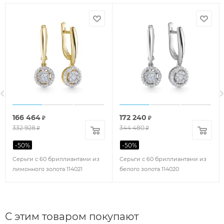
166 464
172 240
₽
₽
332 928
344 480
₽
₽
-
50
%
-
50
%
Серьги с 60 бриллиантами из
Серьги с 60 бриллиантами из
лимонного золота 114021
белого золота 114020
С этим товаром покупают