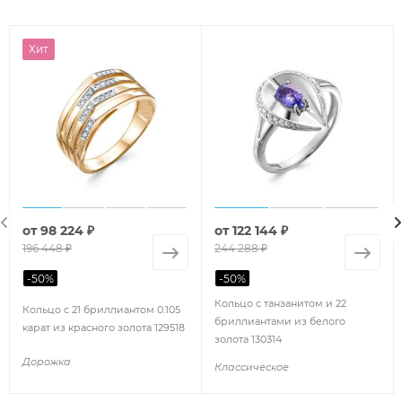
Хит
от
98 224 ₽
от
122 144 ₽
196 448 ₽
244 288 ₽
-
50
%
-
50
%
Кольцо с танзанитом и 22
Кольцо с 21 бриллиантом 0.105
бриллиантами из белого
карат из красного золота 129518
золота 130314
Дорожка
Классическое