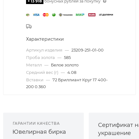
+ 13 918
бонусных рублей за покупку
Характеристики
Артикул изделия
—
23209-251-01-00
Проба золота
—
585
Металл
—
Белое золото
Средний вес (г)
—
4.08
Вставки
—
72 Бриллиант Круг 17 400-
200 0.360
ГАРАНТИИ КАЧЕСТВА
Сертификат н
Ювелирная бирка
украшение