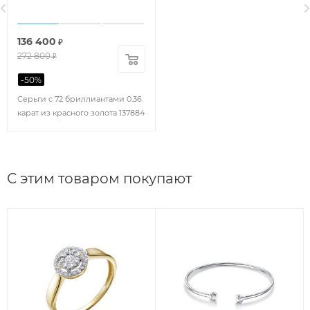
136 400
₽
272 800
₽
-
50
%
Серьги с 72 бриллиантами 0.36
карат из красного золота 137884
С этим товаром покупают