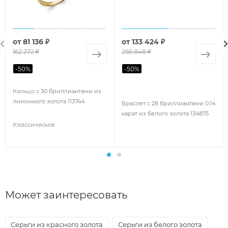
от
81 136 ₽
от
133 424 ₽
162 272 ₽
266 848 ₽
-
50
%
-
50
%
Кольцо с 30 бриллиантами из
лимонного золота 113744
Браслет с 28 бриллиантами 0.14
карат из белого золота 134875
Классическое
Может заинтересовать
Серьги из красного золота
Серьги из белого золота