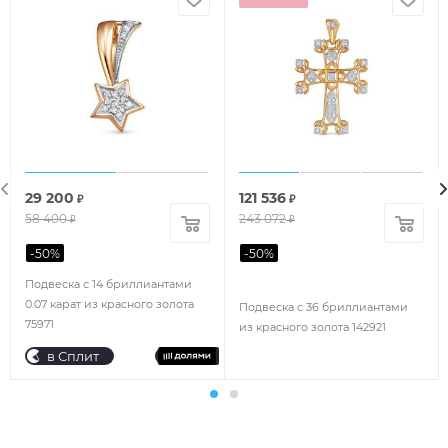
29 200
121 536
₽
₽
58 400
243 072
₽
₽
-
50
%
-
50
%
Подвеска с 14 бриллиантами
0.07 карат из красного золота
Подвеска с 36 бриллиантами
75971
из красного золота 142921
в Сплит