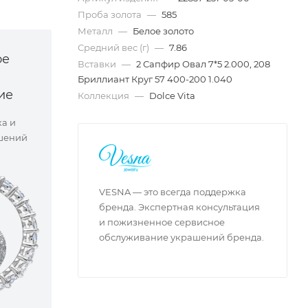
Проба золота
—
585
Металл
—
Белое золото
Средний вес (г)
—
7.86
ое
Вставки
—
2 Сапфир Овал 7*5 2.000, 208
Бриллиант Круг 57 400-200 1.040
ие
Коллекция
—
Dolce Vita
ка и
шений
VESNA — это всегда поддержка
бренда. Экспертная консультация
и пожизненное сервисное
обслуживание украшений бренда.