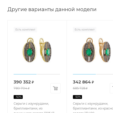
Другие варианты данной модели
Есть комплект
Есть комплект
390 352
342 864
₽
₽
780 704
685 728
₽
₽
-
50
%
-
50
%
Серьги с изумрудами,
Серьги с изумрудами,
бриллиантами, из
бриллиантами, из красн