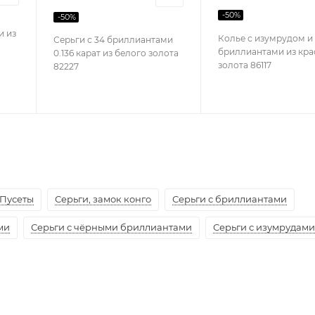
-
50
%
-
50
%
и из
Колье с изумрудом и
Серьги с 34 бриллиантами
бриллиантами из кра
0.136 карат из белого золота
золота 86117
82227
Пусеты
Серьги, замок конго
Серьги с бриллиантами
ми
Серьги с чёрными бриллиантами
Серьги с изумрудами