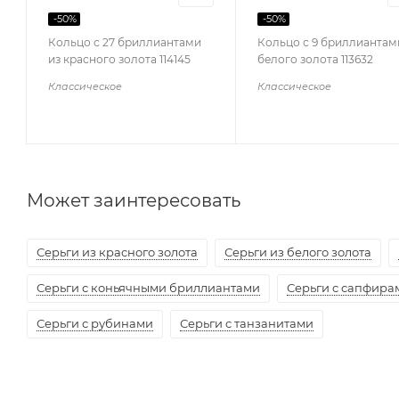
-
50
%
-
50
%
Кольцо с 27 бриллиантами
Кольцо с 9 бриллиантам
из красного золота 114145
белого золота 113632
Классическое
Классическое
Может заинтересовать
Серьги из красного золота
Серьги из белого золота
Серьги с коньячными бриллиантами
Серьги с сапфира
Серьги с рубинами
Серьги с танзанитами