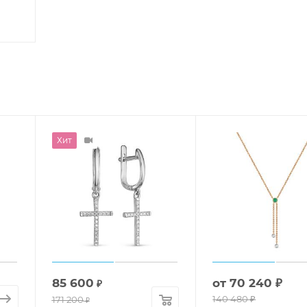
Хит
85 600
от
70 240 ₽
₽
140 480 ₽
171 200
₽