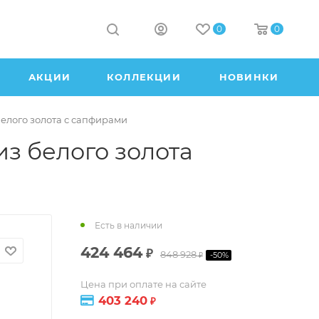
0
0
АКЦИИ
КОЛЛЕКЦИИ
НОВИНКИ
белого золота с сапфирами
з белого золота
Есть в наличии
424 464
₽
848 928
-
50
%
₽
Цена при оплате на сайте
403 240
₽