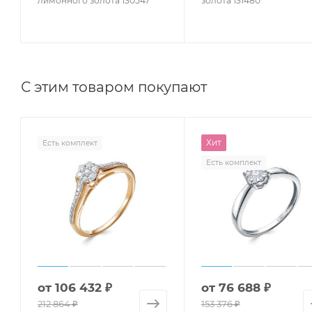
лимонного золота 130547
золота 131480
С этим товаром покупают
Хит
Есть комплект
Есть комплект
от
106 432 ₽
от
76 688 ₽
212 864 ₽
153 376 ₽