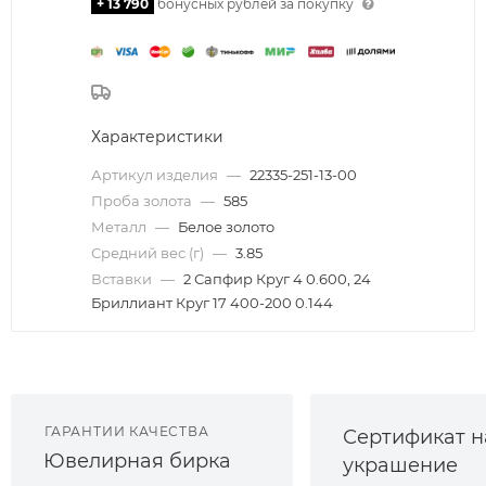
+ 13 790
бонусных рублей за покупку
Характеристики
Артикул изделия
—
22335-251-13-00
Проба золота
—
585
Металл
—
Белое золото
Средний вес (г)
—
3.85
Вставки
—
2 Сапфир Круг 4 0.600, 24
Бриллиант Круг 17 400-200 0.144
ГАРАНТИИ КАЧЕСТВА
Сертификат н
Ювелирная бирка
украшение