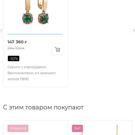
147 360
₽
294 720
₽
-
50
%
Серьги с изумрудами,
бриллиантами, из красного
золота 118161
С этим товаром покупают
Новинка
Хит