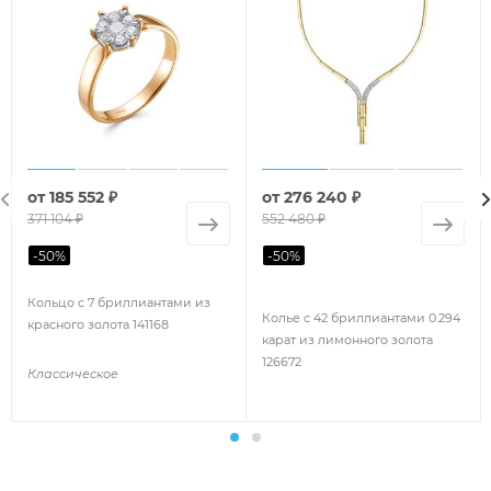
от
185 552 ₽
от
276 240 ₽
371 104 ₽
552 480 ₽
-
50
%
-
50
%
Кольцо с 7 бриллиантами из
Колье с 42 бриллиантами 0.294
красного золота 141168
карат из лимонного золота
126672
Классическое