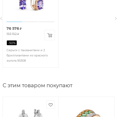
76 576
₽
153 152
₽
-
50
%
Серьги с танзанитами и 2
бриллиантами из красного
золота 95308
С этим товаром покупают