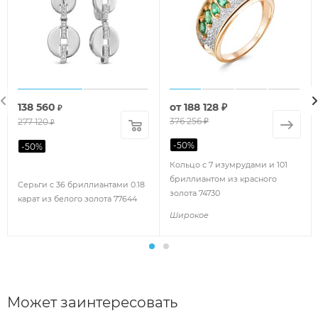
138 560
от
188 128 ₽
₽
376 256 ₽
277 120
₽
-
50
%
-
50
%
Кольцо с 7 изумрудами и 101
бриллиантом из красного
Серьги с 36 бриллиантами 0.18
золота 74730
карат из белого золота 77644
Широкое
Может заинтересовать