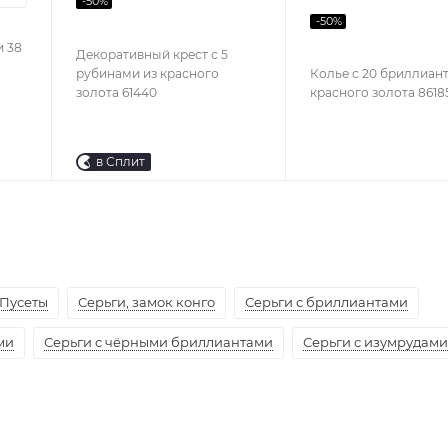
-
50
%
-
50
%
и 38
Декоративный крест с 5
рубинами из красного
Колье с 20 бриллиан
золота 61440
красного золота 8618
в Сплит
Пусеты
Серьги, замок конго
Серьги с бриллиантами
ми
Серьги с чёрными бриллиантами
Серьги с изумрудами