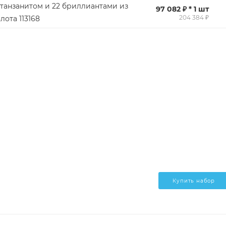
 танзанитом и 22 бриллиантами из
97 082 ₽ * 1 шт
204 384 ₽
лота 113168
Купить набор