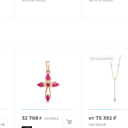
золота 114002
золота 119026
Есть комплект
32 768
от
75 392 ₽
₽
65 536
₽
150 784 ₽