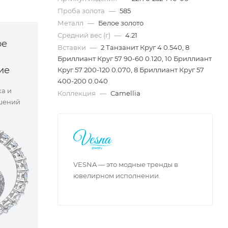
Проба золота
—
585
Металл
—
Белое золото
Средний вес (г)
—
4.21
ое
Вставки
—
2 Танзанит Круг 4 0.540, 8
Бриллиант Круг 57 90-60 0.120, 10 Бриллиант
ие
Круг 57 200-120 0.070, 8 Бриллиант Круг 57
400-200 0.040
ка и
Коллекция
—
Camellia
шений
VESNA — это модные тренды в
ювелирном исполнении.