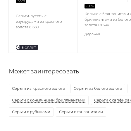
-
50
%
-
50
%
Кольцо с 5 танзанитами 
Серьги-пусеты с
бриллиантами из белого
изумрудами из красного
золота 128747
золота 61669
Дорожка
в Сплит
Может заинтересовать
Серьги из красного золота
Серьги из белого золота
Серьги с коньячными бриллиантами
Серьги с сапфира
Серьги с рубинами
Серьги с танзанитами