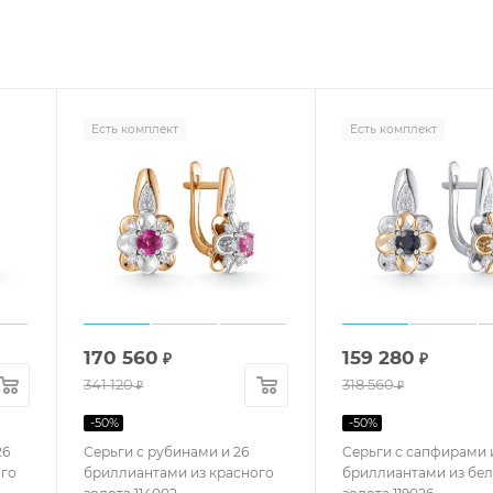
Есть комплект
Есть комплект
170 560
159 280
₽
₽
341 120
318 560
₽
₽
-
50
%
-
50
%
26
Серьги с рубинами и 26
Серьги с сапфирами 
ого
бриллиантами из красного
бриллиантами из бе