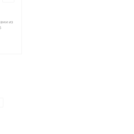
тами из
5