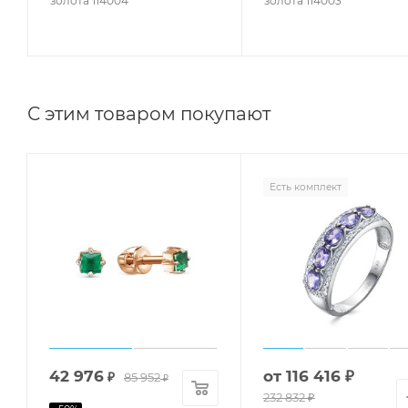
золота 114004
золота 114003
С этим товаром покупают
Есть комплект
42 976
от
116 416 ₽
₽
85 952
₽
232 832 ₽