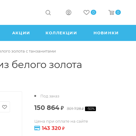
0
0
АКЦИИ
КОЛЛЕКЦИИ
НОВИНКИ
елого золота с танзанитами
из белого золота
Под заказ
150 864
₽
301 728
-
50
%
₽
Цена при оплате на сайте
143 320
₽