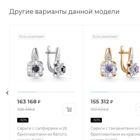
Другие варианты данной модели
Есть комплект
Есть комплект
163 168
155 312
₽
₽
326 336
310 624
₽
₽
-
50
%
-
50
%
Серьги с сапфирами и 26
Серьги с танзанитами и 
бриллиантами из белого
бриллиантами из красн