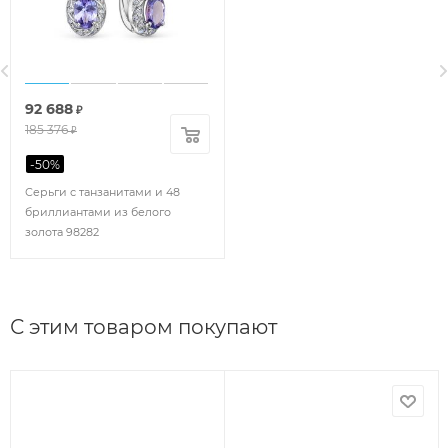
92 688
₽
185 376
₽
-
50
%
Серьги с танзанитами и 48
бриллиантами из белого
золота 98282
С этим товаром покупают