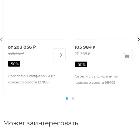
от
203 056 ₽
105 984
₽
406 112 ₽
211 968
₽
-
50
%
-
50
%
Браслет с 7 сапфирами из
Серьги с сапфирами из
красного золота 127100
красного золота 98402
Может заинтересовать