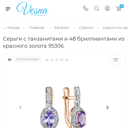
0
—
—
—
—
← Назад
Главная
Каталог
Серьги
Серьги из кр
Серьги с танзанитами и 48 бриллиантами из
красного золота 95306
Есть комплект