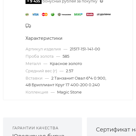
+ 9 435
бонусных рублей за покупку
Характеристики
Артикул изделия
—
21517-151-141-00
Проба золота
—
585
Металл
—
Красное золото
Средний вес (г)
—
2.57
Вставки
—
2 Танзанит Овал 6*4 0.900,
48 Бриллиант Круг 17 400-200 0.240
Коллекция
—
Magic Stone
ГАРАНТИИ КАЧЕСТВА
Сертификат н