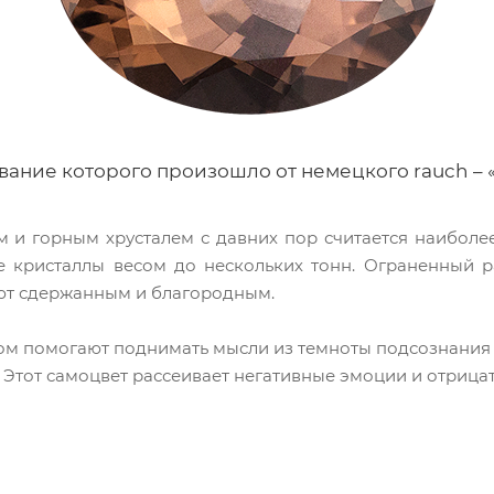
звание которого произошло от немецкого rauch – 
м и горным хрусталем с давних пор считается наиболе
е кристаллы весом до нескольких тонн. Ограненный 
ают сдержанным и благородным.
зом помогают поднимать мысли из темноты подсознания 
 Этот самоцвет рассеивает негативные эмоции и отрица