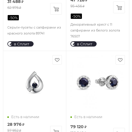
47 728
₽
31 488
₽
95 456
₽
62 976
₽
-
50
%
-
50
%
Декоративный крест с 11
Серьги-пусеты с сапфирами из
сапфирами из белого золота
красного золота 89741
76507
в Сплит
в Сплит
Есть в наличии
Есть в наличии
28 976
₽
79 120
₽
57 952
₽