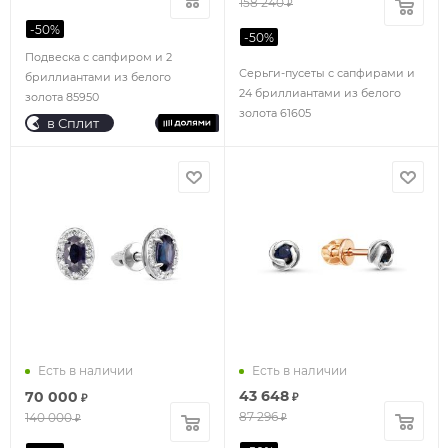
158 240
₽
-
50
%
-
50
%
Подвеска с сапфиром и 2
Серьги-пусеты с сапфирами и
бриллиантами из белого
24 бриллиантами из белого
золота 85950
золота 61605
в Сплит
Есть в наличии
Есть в наличии
43 648
70 000
₽
₽
87 296
140 000
₽
₽