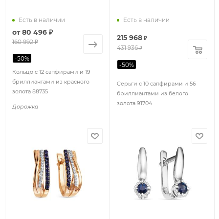
Есть в наличии
Есть в наличии
от
80 496 ₽
215 968
₽
160 992 ₽
431 936
₽
-
50
%
-
50
%
Кольцо с 12 сапфирами и 19
бриллиантами из красного
Серьги с 10 сапфирами и 56
золота 88735
бриллиантами из белого
золота 91704
Дорожка