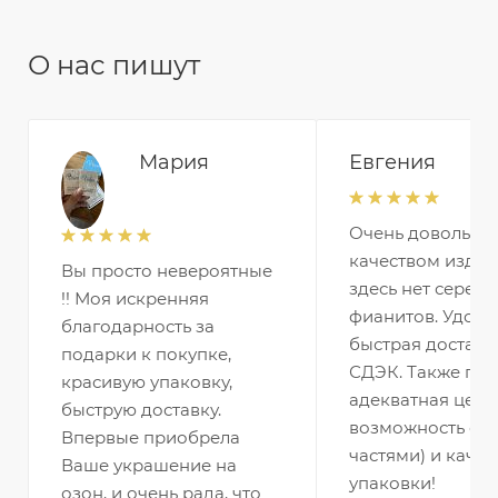
О нас пишут
Мария
Евгения
Очень довольна
качеством издел
Вы просто невероятные
здесь нет серебр
!! Моя искренняя
фианитов. Удобн
благодарность за
быстрая доставк
подарки к покупке,
СДЭК. Также по
красивую упаковку,
адекватная цена 
быструю доставку.
возможность оп
Впервые приобрела
частями) и качес
Ваше украшение на
упаковки!
озон, и очень рада, что