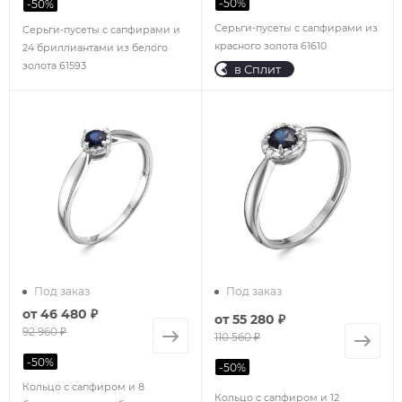
-
50
%
-
50
%
Серьги-пусеты с сапфирами из
Серьги-пусеты с сапфирами и
красного золота 61610
24 бриллиантами из белого
золота 61593
в Сплит
Под заказ
Под заказ
от
46 480 ₽
от
55 280 ₽
92 960 ₽
110 560 ₽
-
50
%
-
50
%
Кольцо с сапфиром и 8
Кольцо с сапфиром и 12