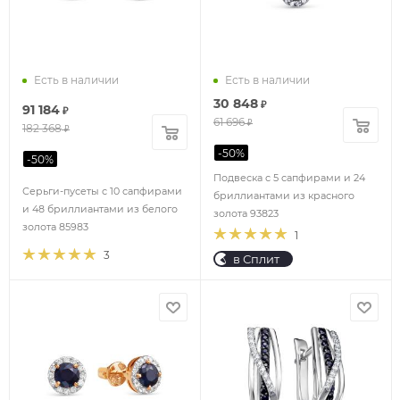
Есть в наличии
Есть в наличии
30 848
₽
91 184
₽
61 696
₽
182 368
₽
-
50
%
-
50
%
Подвеска с 5 сапфирами и 24
Серьги-пусеты с 10 сапфирами
бриллиантами из красного
и 48 бриллиантами из белого
золота 93823
золота 85983
1
3
в Сплит