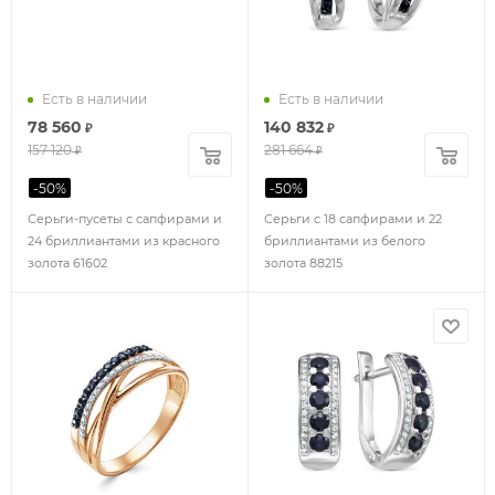
Есть в наличии
Есть в наличии
78 560
140 832
₽
₽
157 120
281 664
₽
₽
-
50
%
-
50
%
Серьги-пусеты с сапфирами и
Серьги с 18 сапфирами и 22
24 бриллиантами из красного
бриллиантами из белого
золота 61602
золота 88215