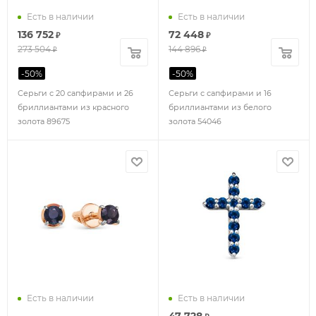
Есть в наличии
Есть в наличии
136 752
72 448
₽
₽
273 504
144 896
₽
₽
-
50
%
-
50
%
Серьги с 20 сапфирами и 26
Серьги с сапфирами и 16
бриллиантами из красного
бриллиантами из белого
золота 89675
золота 54046
Есть в наличии
Есть в наличии