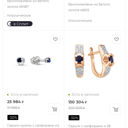
бриллиантами из белого
бриллиантами из белого
золота 49487
золота 45653
Классическое
Классическое
в Сплит
Есть в наличии
Есть в наличии
25 984
150 304
₽
₽
51 968
300 608
₽
₽
-
50
%
-
50
%
Серьги-пусеты с сапфирами из
Серьги с сапфирами и 28