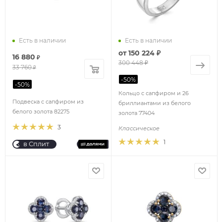
Есть в наличии
Есть в наличии
от
150 224 ₽
16 880
₽
300 448 ₽
33 760
₽
-
50
%
-
50
%
Кольцо с сапфиром и 26
Подвеска с сапфиром из
бриллиантами из белого
белого золота 82275
золота 77404
3
Классическое
1
в Сплит