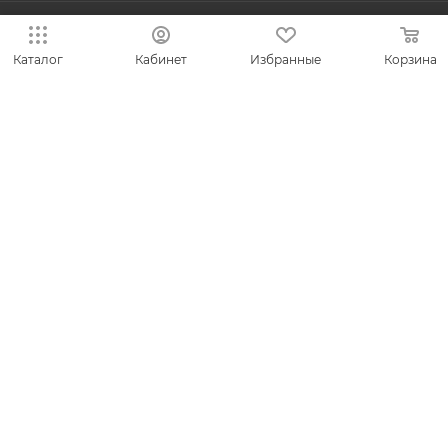
ЛИЧНЫЙ КАБИНЕТ
Каталог
Кабинет
Избранные
Корзина
8-800-700-50-69
zakaz@vesna.shop
Общество с ограниченной
ответственностью «Спринг Джевелри» ИНН
4401170342
Юридический адрес: 156019 г. Кострома, ул.
Индустриальная, д. 50/2, помещение 9, к. 19.