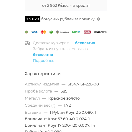
+ 5 629
бонусных рублей за покупку
Доставка курьером
—
бесплатно
Забрать из пункта самовывоза
—
бесплатно
Подробнее
Характеристики
Артикул изделия
—
51547-151-226-00
Проба золота
—
585
Металл
—
Красное золото
Средний вес (г)
—
1.72
Вставки
—
1 Рубин Круг 2.5 0.080, 1
Бриллиант Круг 57 60-40 0.024, 1
Бриллиант Круг 17 200-120 0.007, 14
Рубин Круг 1 0.098