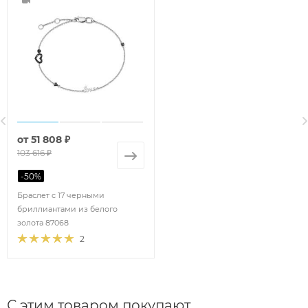
от
51 808 ₽
103 616 ₽
-
50
%
Браслет с 17 черными
бриллиантами из белого
золота 87068
2
С этим товаром покупают