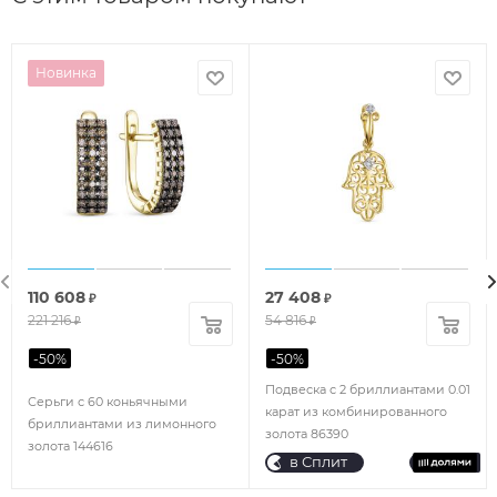
Новинка
110 608
27 408
₽
₽
221 216
54 816
₽
₽
-
50
%
-
50
%
Подвеска с 2 бриллиантами 0.01
Серьги с 60 коньячными
карат из комбинированного
бриллиантами из лимонного
золота 86390
золота 144616
в Сплит