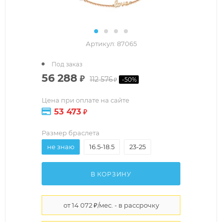
Артикул:
87065
Под заказ
56 288
₽
112 576
-
50
%
₽
Цена при оплате на сайте
53 473
₽
Размер браслета
не знаю
16.5-18.5
23-25
В КОРЗИНУ