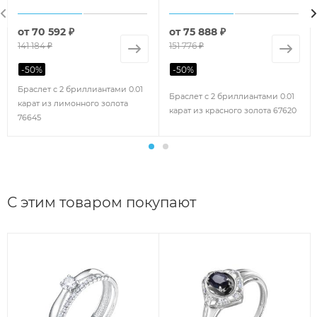
от
70 592 ₽
от
75 888 ₽
141 184 ₽
151 776 ₽
-
50
%
-
50
%
Браслет с 2 бриллиантами 0.01
Браслет с 2 бриллиантами 0.01
карат из лимонного золота
карат из красного золота 67620
76645
С этим товаром покупают