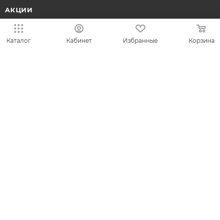
АКЦИИ
КОЛЛЕКЦИИ
Каталог
Кабинет
Избранные
Корзина
НОВИНКИ
ИДЕИ ПОДАРКОВ
КОМПАНИЯ
СЕРВИС
ЛИЧНЫЙ КАБИНЕТ
8-800-700-50-69
zakaz@vesna.shop