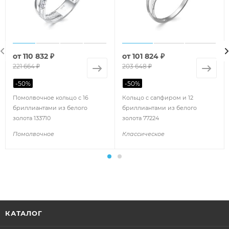
от
110 832 ₽
от
101 824 ₽
221 664 ₽
203 648 ₽
-
50
%
-
50
%
Помолвочное кольцо с 16
Кольцо с сапфиром и 12
бриллиантами из белого
бриллиантами из белого
золота 133710
золота 77224
Помолвочное
Классическое
КАТАЛОГ