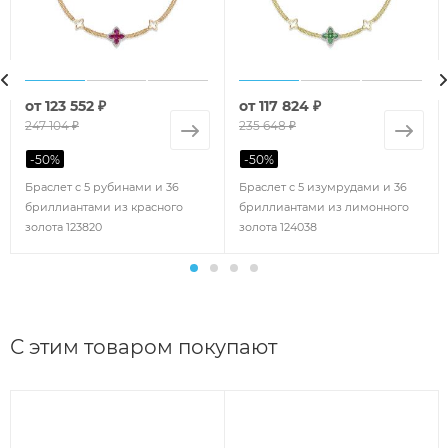
от
123 552 ₽
от
117 824 ₽
247 104 ₽
235 648 ₽
-
50
%
-
50
%
Браслет с 5 рубинами и 36
Браслет с 5 изумрудами и 36
бриллиантами из красного
бриллиантами из лимонного
золота 123820
золота 124038
С этим товаром покупают