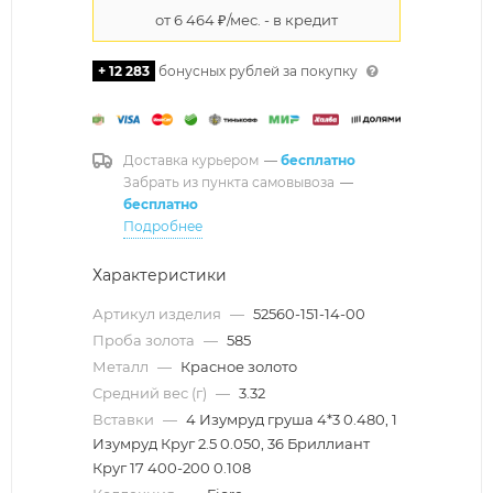
+ 12 283
бонусных рублей за покупку
Доставка курьером
—
бесплатно
Забрать из пункта самовывоза
—
бесплатно
Подробнее
Характеристики
Артикул изделия
—
52560-151-14-00
Проба золота
—
585
Металл
—
Красное золото
Средний вес (г)
—
3.32
Вставки
—
4 Изумруд груша 4*3 0.480, 1
Изумруд Круг 2.5 0.050, 36 Бриллиант
Круг 17 400-200 0.108