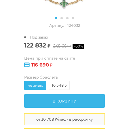
Артикул:
124032
Под заказ
122 832
₽
245 664
-
50
%
₽
Цена при оплате на сайте
116 690
₽
Размер браслета
не знаю
16.5-18.5
В КОРЗИНУ