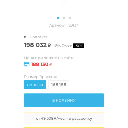
Артикул:
129134
Под заказ
198 032
₽
396 064
-
50
%
₽
Цена при оплате на сайте
188 130
₽
Размер браслета
не знаю
16.5-18.5
В КОРЗИНУ