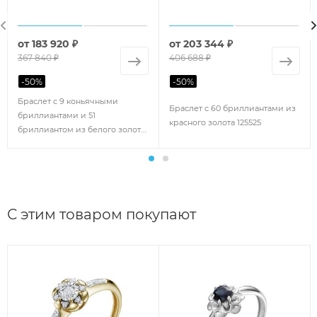
от
183 920 ₽
от
203 344 ₽
367 840 ₽
406 688 ₽
-
50
%
-
50
%
Браслет с 9 коньячными
Браслет с 60 бриллиантами из
бриллиантами и 51
красного золота 125525
бриллиантом из белого золота
129131
С этим товаром покупают