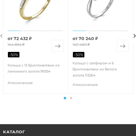
от
72 432 ₽
от
70 240 ₽
144 864 ₽
140 480 ₽
-
50
%
-
50
%
Кольцо с сапфиром и 6
Кольцо с 15 бриллиантами из
бриллиантами из белого
лимонного золота 99354
золота 113264
Классическое
Классическое
КАТАЛОГ