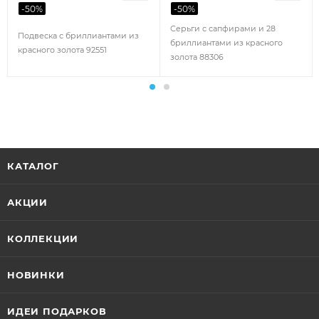
-
50
%
-
50
%
Серьги с сапфирами и 28
Подвеска с бриллиантами из
бриллиантами из красного
красного золота 92551
золота 88306
КАТАЛОГ
АКЦИИ
КОЛЛЕКЦИИ
НОВИНКИ
ИДЕИ ПОДАРКОВ