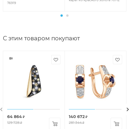
карат из красного золота 70712
76919
С этим товаром покупают
64 864
140 672
₽
₽
129 728
281 344
₽
₽