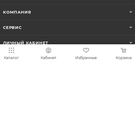
КОМПАНИЯ
СЕРВИС
ЛИЧНЫЙ КАБИНЕТ
Каталог
Кабинет
Избранные
Корзина
8-800-700-50-69
zakaz@vesna.shop
Общество с ограниченной
ответственностью «Спринг Джевелри» ИНН
4401170342
Юридический адрес: 156019 г. Кострома, ул.
Индустриальная, д. 50/2, помещение 9, к. 19.