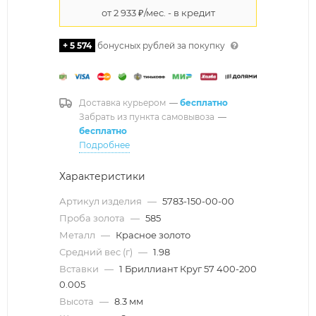
+ 5 574
бонусных рублей за покупку
Доставка курьером
—
бесплатно
Забрать из пункта самовывоза
—
бесплатно
Подробнее
Характеристики
Артикул изделия
—
5783-150-00-00
Проба золота
—
585
Металл
—
Красное золото
Средний вес (г)
—
1.98
Вставки
—
1 Бриллиант Круг 57 400-200
0.005
Высота
—
8.3 мм