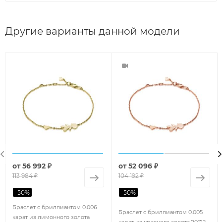
Другие варианты данной модели
от
56 992 ₽
от
52 096 ₽
113 984 ₽
104 192 ₽
-
50
%
-
50
%
Браслет с бриллиантом 0.006
Браслет с бриллиантом 0.005
карат из лимонного золота