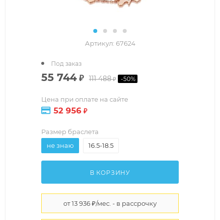
Артикул:
67624
Под заказ
55 744
₽
111 488
-
50
%
₽
Цена при оплате на сайте
52 956
₽
Размер браслета
не знаю
16.5-18.5
В КОРЗИНУ