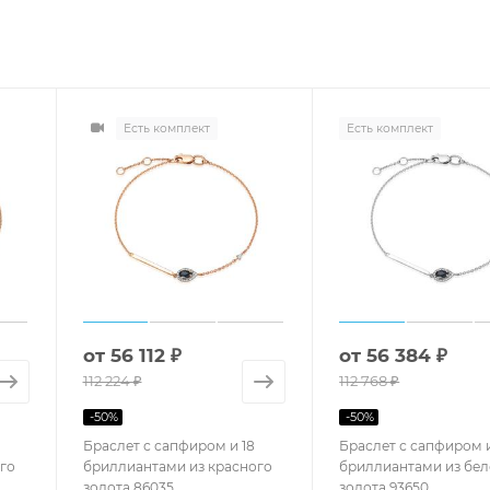
Есть комплект
Есть комплект
от
56 112 ₽
от
56 384 ₽
112 224 ₽
112 768 ₽
-
50
%
-
50
%
Браслет с сапфиром и 18
Браслет с сапфиром и
го
бриллиантами из красного
бриллиантами из бел
золота 86035
золота 93650