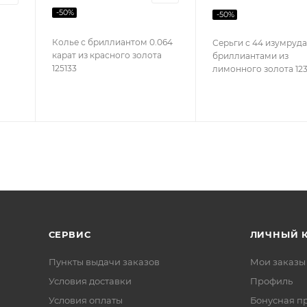
-
50
%
-
50
%
Колье с бриллиантом 0.064
Серьги с 44 изумруда
карат из красного золота
бриллиантами из
125133
лимонного золота 12
СЕРВИС
ЛИЧНЫЙ 
Пункты выдачи заказов
Мои заказы
Условия доставки
Профиль
Условия оплаты
Бонусная п