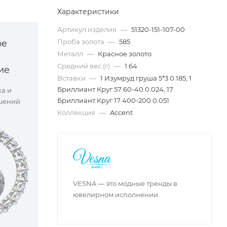
Характеристики
Артикул изделия
—
51320-151-107-00
Проба золота
—
585
ое
Металл
—
Красное золото
Средний вес (г)
—
1.64
ие
Вставки
—
1 Изумруд груша 5*3 0.185, 1
Бриллиант Круг 57 60-40 0.024, 17
ка и
Бриллиант Круг 17 400-200 0.051
шений
Коллекция
—
Accent
VESNA — это модные тренды в
ювелирном исполнении.