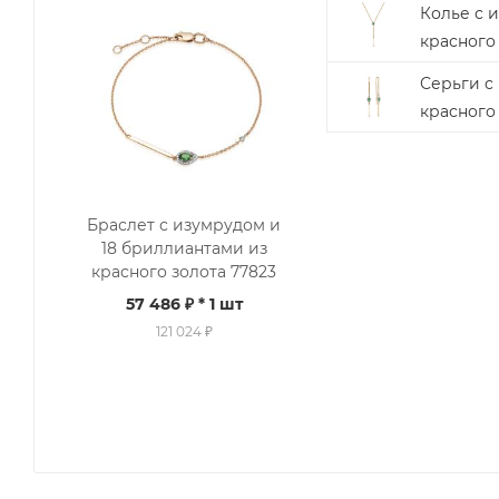
Колье с 
красного
Серьги с
красного
Браслет с изумрудом и
18 бриллиантами из
красного золота 77823
57 486 ₽
* 1 шт
121 024 ₽