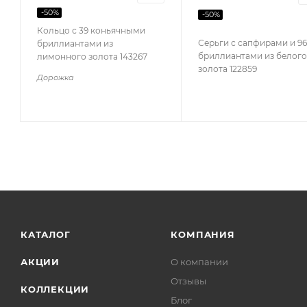
-
50
%
-
50
%
Кольцо с 39 коньячными
Серьги с сапфирами и 96
бриллиантами из
бриллиантами из белого
лимонного золота 143267
золота 122859
Дорожка
КАТАЛОГ
КОМПАНИЯ
АКЦИИ
О компании
Отзывы
КОЛЛЕКЦИИ
Блог