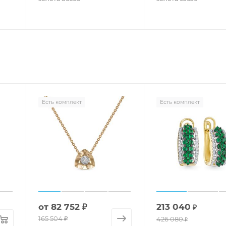
Есть комплект
Есть комплект
от
82 752 ₽
213 040
₽
165 504 ₽
426 080
₽