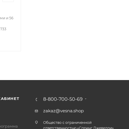
ми и 56
3733
КАБИНЕТ
8-800-700-50-69
zakaz@vesna.shop
Общество с ограниченной
рограмма
ответственностью «Спринг Джевелри»