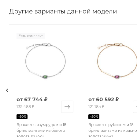
Другие варианты данной модели
Есть комплект
от
67 744 ₽
от
60 592 ₽
135 488 ₽
121 184 ₽
-
50
%
-
50
%
Браслет с изумрудом и 18
Браслет с рубином и 18
бриллиантами из белого
бриллиантами из красно
золота 100249
золота 93647