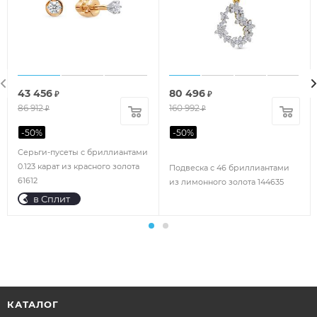
43 456
80 496
₽
₽
86 912
160 992
₽
₽
-
50
%
-
50
%
Серьги-пусеты с бриллиантами
0.123 карат из красного золота
Подвеска с 46 бриллиантами
61612
из лимонного золота 144635
в Сплит
КАТАЛОГ