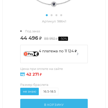
Артикул:
98641
Под заказ
44 496
₽
88 992
-
50
%
₽
4 платежа по 11 124 ₽
Цена при оплате на сайте
42 271
₽
Размер браслета
не знаю
16.5-18.5
В КОРЗИНУ