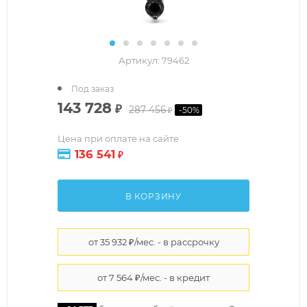
Артикул:
79462
Под заказ
143 728
₽
287 456
-
50
%
₽
Цена при оплате на сайте
136 541
₽
В КОРЗИНУ