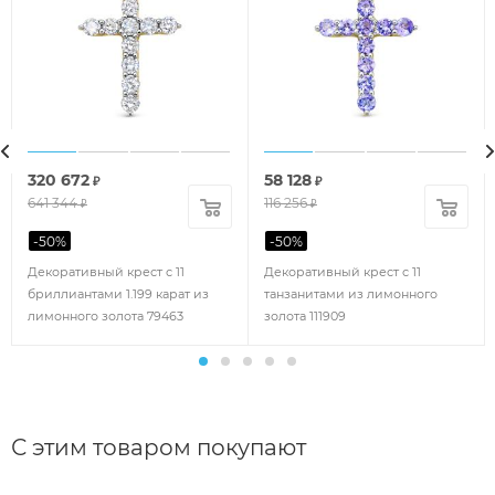
320 672
58 128
₽
₽
641 344
116 256
₽
₽
-
50
%
-
50
%
Декоративный крест с 11
Декоративный крест с 11
бриллиантами 1.199 карат из
танзанитами из лимонного
лимонного золота 79463
золота 111909
С этим товаром покупают