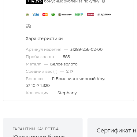
+ 14 373
бонусных рублей за покупку
Характеристики
Артикул изделия
—
31289-256-02-00
Проба золота
—
585
Металл
—
Белое золото
Средний вес (г)
—
2.17
Вставки
—
11 Бриллиант черный Круг
57 10-7 1.320
Коллекция
—
Stephany
ГАРАНТИИ КАЧЕСТВА
Сертификат н