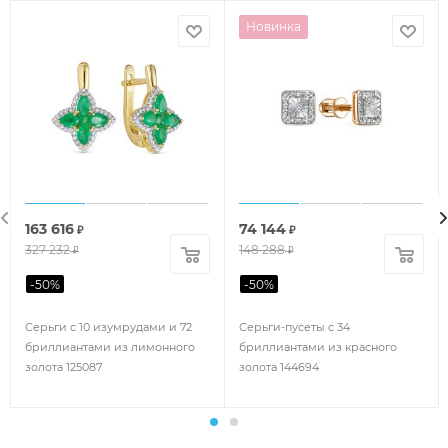
Новинка
163 616
74 144
₽
₽
327 232
148 288
₽
₽
-
50
%
-
50
%
Серьги с 10 изумрудами и 72
Серьги-пусеты с 34
бриллиантами из лимонного
бриллиантами из красного
золота 125087
золота 144694