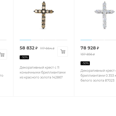
58 832
78 928
₽
117 664
₽
₽
157 856
₽
-
50
%
-
50
%
Декоративный крест с 11
Декоративный крест с
коньячными бриллиантами
го
бриллиантами 0.353 к
из красного золота 142867
белого золота 87023