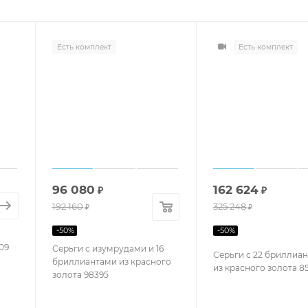
Есть комплект
Есть комплект
96 080
162 624
₽
₽
192 160
325 248
₽
₽
-
50
%
-
50
%
09
Серьги с изумрудами и 16
Серьги с 22 бриллиа
бриллиантами из красного
из красного золота 8
золота 98395