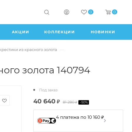
0
0
АКЦИИ
КОЛЛЕКЦИИ
НОВИНКИ
—
рестики из красного золота
ного золота 140794
Под заказ
40 640
₽
81 280
-
50
%
₽
4 платежа по 10 160 ₽