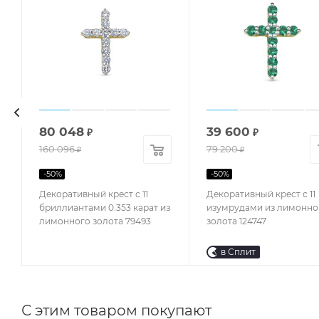
80 048
39 600
₽
₽
160 096
79 200
₽
₽
-
50
%
-
50
%
Декоративный крест с 11
Декоративный крест с 11
бриллиантами 0.353 карат из
изумрудами из лимонно
лимонного золота 79493
золота 124747
в Сплит
С этим товаром покупают