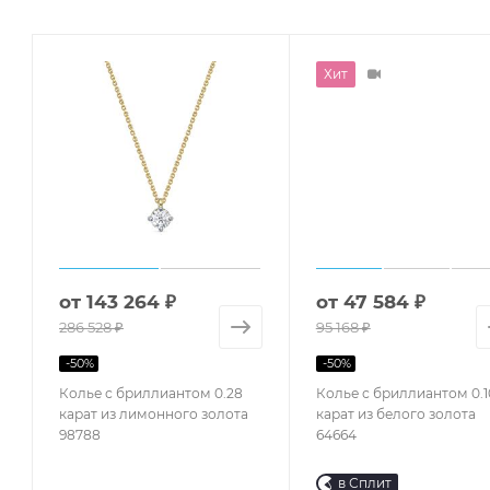
Хит
от
143 264 ₽
от
47 584 ₽
286 528 ₽
95 168 ₽
-
50
%
-
50
%
Колье с бриллиантом 0.28
Колье с бриллиантом 0.1
карат из лимонного золота
карат из белого золота
98788
64664
в Сплит