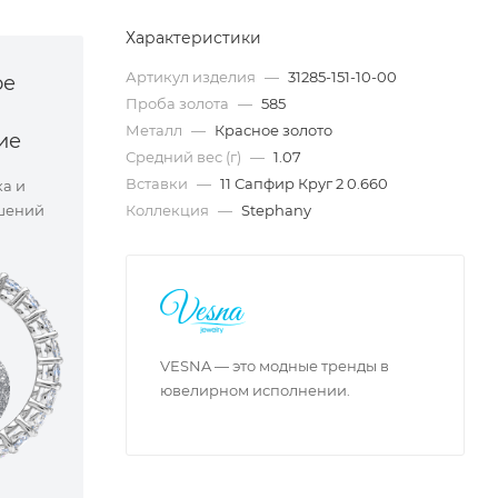
Характеристики
Артикул изделия
—
31285-151-10-00
ое
Проба золота
—
585
Металл
—
Красное золото
ие
Средний вес (г)
—
1.07
Вставки
—
11 Сапфир Круг 2 0.660
ка и
Коллекция
—
Stephany
шений
VESNA — это модные тренды в
ювелирном исполнении.