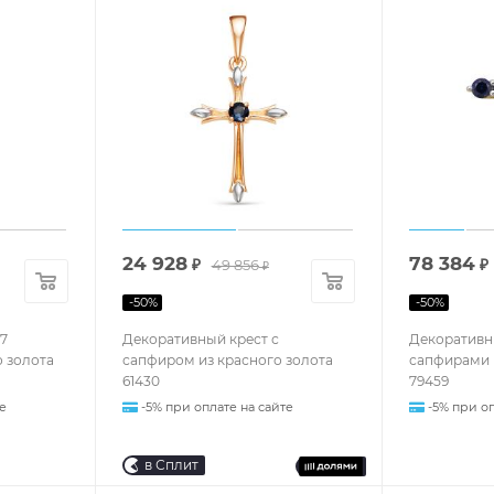
24 928
78 384
₽
49 856
₽
₽
-
50
%
-
50
%
17
Декоративный крест с
Декоративны
 золота
сапфиром из красного золота
сапфирами 
61430
79459
е
-5% при оплате на сайте
-5% при оп
в Сплит