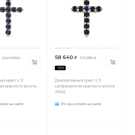
58 640
242 496
₽
117 280
₽
₽
-
50
%
й крест с 11
Декоративный крест с 11
из красного золота
сапфирами из красного золота
79452
лате на сайте
-5% при оплате на сайте