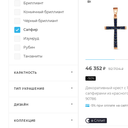
Бриллиант
Коньячный бриллиант
Чёрный бриллиант
Сапфир
Изумруд
Рубин
Танзаниты
46 352
₽
92 704
₽
КАРАТНОСТЬ
-
50
%
Декоративный крест с 
ТИП УКРАШЕНИЯ
сапфирами из красного
90786
ДИЗАЙН
-5% при оплате на сайт
в Сплит
КОЛЛЕКЦИЯ