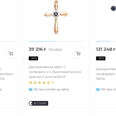
39 216
121 248
₽
78 432
₽
₽
-
50
%
-
50
%
Декоративный крест с
6
Декоративны
сапфиром и 4 бриллиантами из
иантами
сапфирами 
красного золота 61443
876
118174
1
е
-5% при оп
-5% при оплате на сайте
в Сплит