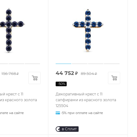
44 752
156 768
₽
89 504
₽
₽
-
50
%
й крест с 11
Декоративный крест с 11
из красного золота
сапфирами из красного золота
125504
лате на сайте
-5% при оплате на сайте
в Сплит