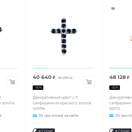
40 640
48 128
₽
81 280
₽
₽
-
50
%
-
50
%
1
Декоративный крест с 11
Декоративны
 золота
сапфирами из красного золота
сапфирами 
140794
92072
е
-5% при оплате на сайте
-5% при оп
в Сплит
в Сплит