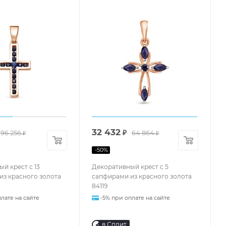
32 432
96 256
₽
64 864
₽
₽
-
50
%
й крест с 13
Декоративный крест с 5
из красного золота
сапфирами из красного золота
84119
лате на сайте
-5% при оплате на сайте
в Сплит