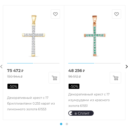
75 472
48 256
₽
₽
150 944
96 512
₽
₽
-
50
%
-
50
%
Декоративный крест с 17
Декоративный крест с 17
изумрудами из красного
бриллиантами 0.255 карат из
золота 61551
лимонного золота 61553
в Сплит