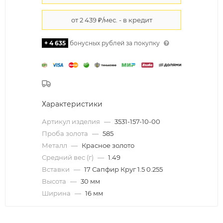
+ 4 635
бонусных рублей за покупку
Характеристики
Артикул изделия
—
3531-157-10-00
Проба золота
—
585
Металл
—
Красное золото
Средний вес (г)
—
1.49
Вставки
—
17 Сапфир Круг 1.5 0.255
Высота
—
30 мм
Ширина
—
16 мм