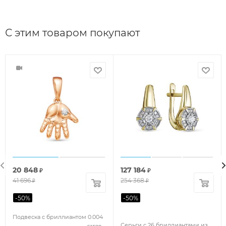
С этим товаром покупают
20 848
127 184
₽
₽
41 696
254 368
₽
₽
-
50
%
-
50
%
Подвеска с бриллиантом 0.004
Серьги с 26 бриллиантами из