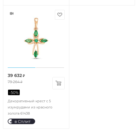
39 632
₽
79 264
₽
-
50
%
Декоративный крест с 5
изумрудами из красного
золота 61438
в Сплит