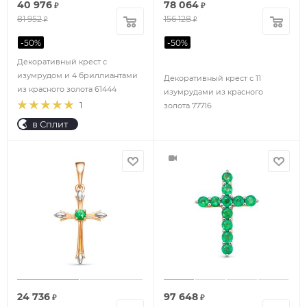
40 976
78 064
₽
₽
81 952
156 128
₽
₽
-
50
%
-
50
%
Декоративный крест с
изумрудом и 4 бриллиантами
Декоративный крест с 11
из красного золота 61444
изумрудами из красного
1
золота 77716
в Сплит
24 736
97 648
₽
₽