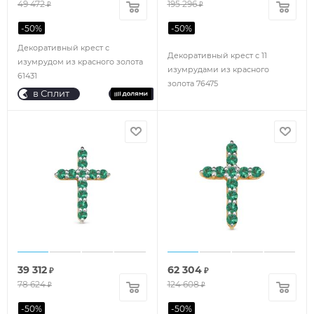
49 472
195 296
₽
₽
-
50
%
-
50
%
Декоративный крест с
Декоративный крест с 11
изумрудом из красного золота
изумрудами из красного
61431
золота 76475
в Сплит
39 312
62 304
₽
₽
78 624
124 608
₽
₽
-
50
%
-
50
%