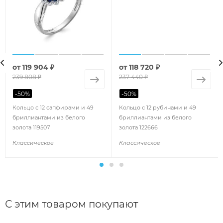
от
119 904 ₽
от
118 720 ₽
239 808 ₽
237 440 ₽
-
50
%
-
50
%
Кольцо с 12 сапфирами и 49
Кольцо с 12 рубинами и 49
бриллиантами из белого
бриллиантами из белого
золота 119507
золота 122666
Классическое
Классическое
С этим товаром покупают