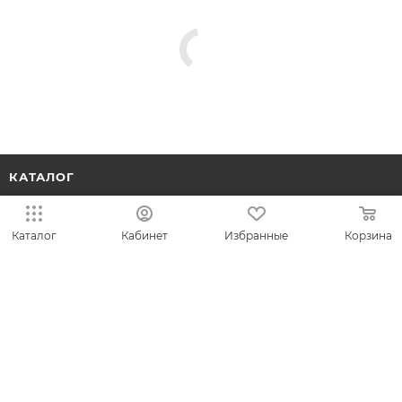
Новинка
от
170 512 ₽
от
82 112 ₽
341 024 ₽
164 224 ₽
Каталог
Кабинет
Избранные
Корзина
-
50
%
-
50
%
Кольцо с 31 бриллиантом из
белого золота 131925
Браслет с 8 бриллиантами 0.12
карат из красного золота 139002
Классическое