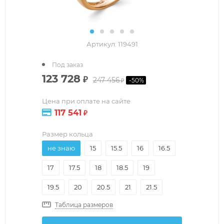
Артикул:
119491
Под заказ
123 728
₽
247 456
-
50
%
₽
Цена при оплате на сайте
117 541
₽
Размер кольца
не знаю
15
15.5
16
16.5
17
17.5
18
18.5
19
19.5
20
20.5
21
21.5
Таблица размеров