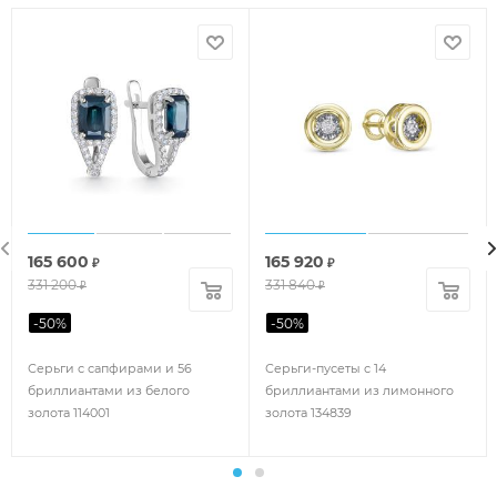
165 600
165 920
₽
₽
331 200
331 840
₽
₽
-
50
%
-
50
%
Серьги с сапфирами и 56
Серьги-пусеты с 14
бриллиантами из белого
бриллиантами из лимонного
золота 114001
золота 134839