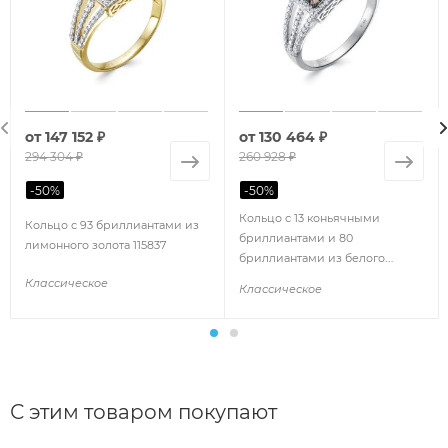
от
147 152 ₽
от
130 464 ₽
294 304 ₽
260 928 ₽
-
50
%
-
50
%
Кольцо с 13 коньячными
Кольцо с 93 бриллиантами из
бриллиантами и 80
лимонного золота 115837
бриллиантами из белого
золота 137401
Классическое
Классическое
С этим товаром покупают