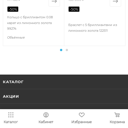
-
50
%
-
50
%
Кольцо с бриллиантом 0.08
карат из лимонного золота
Браслет с 5 бриллиантами из
99274
лимонного золота 122511
Объёмные
КАТАЛОГ
АКЦИИ
КОЛЛЕКЦИИ
Каталог
Кабинет
Избранные
Корзина
НОВИНКИ