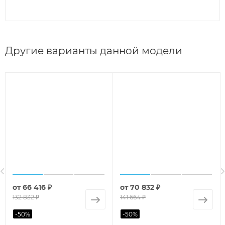
Другие варианты данной модели
от
66 416 ₽
от
70 832 ₽
132 832 ₽
141 664 ₽
-
50
%
-
50
%