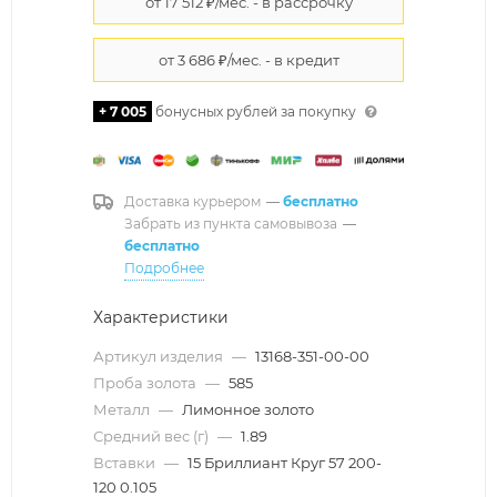
+ 7 005
бонусных рублей за покупку
Доставка курьером
—
бесплатно
Забрать из пункта самовывоза
—
бесплатно
Подробнее
Характеристики
Артикул изделия
—
13168-351-00-00
Проба золота
—
585
Металл
—
Лимонное золото
Средний вес (г)
—
1.89
Вставки
—
15 Бриллиант Круг 57 200-
120 0.105