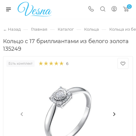
0
—
—
—
—
← Назад
Главная
Каталог
Кольца
Кольца из бе
Кольцо с 17 бриллиантами из белого золота
135249
6
Есть комплект