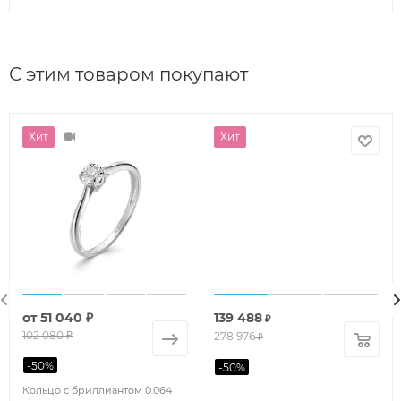
С этим товаром покупают
Хит
Хит
от
51 040 ₽
139 488
₽
102 080 ₽
278 976
₽
-
50
%
-
50
%
Кольцо с бриллиантом 0.064