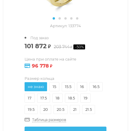
Артикул:
133774
Под заказ
101 872
₽
203 744
-
50
%
₽
Цена при оплате на сайте
96 778
₽
Размер кольца
не знаю
15
15.5
16
16.5
17
17.5
18
18.5
19
19.5
20
20.5
21
21.5
Таблица размеров