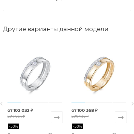
Другие варианты данной модели
от
102 032 ₽
от
100 368 ₽
204 064 ₽
200 736 ₽
-
50
%
-
50
%