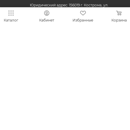
Юридический адрес: 156019 г. Кострома, ул.
Индустриальная, д. 50/2, помещение 9, к. 19.
Каталог
Кабинет
Избранные
Корзина
© 2013-2026 VESNA.shop — официальный магазин