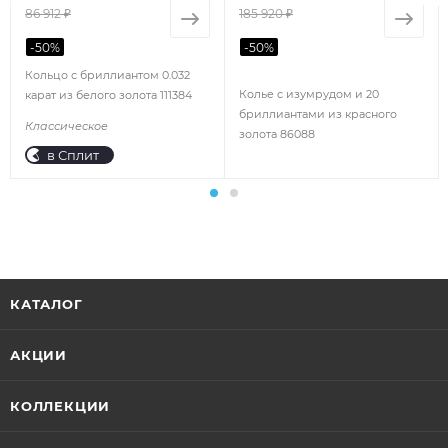
86 912 ₽
185 920 ₽
-
50
%
-
50
%
Кольцо с бриллиантом 0.032
Колье с изумрудом и 20
карат из белого золота 111384
бриллиантами из красного
Классическое
золота 86088
в Сплит
КАТАЛОГ
АКЦИИ
КОЛЛЕКЦИИ