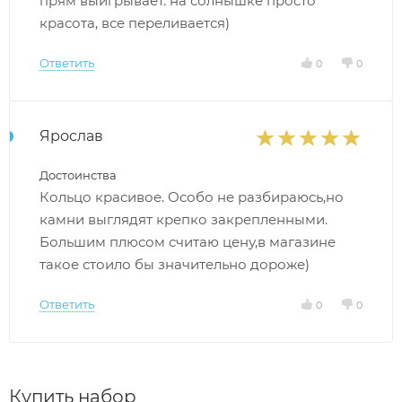
прям выигрывает. на солнышке просто
красота, все переливается)
Ответить
0
0
Ярослав
Достоинства
Кольцо красивое. Особо не разбираюсь,но
камни выглядят крепко закрепленными.
Большим плюсом считаю цену,в магазине
такое стоило бы значительно дороже)
Ответить
0
0
Купить набор