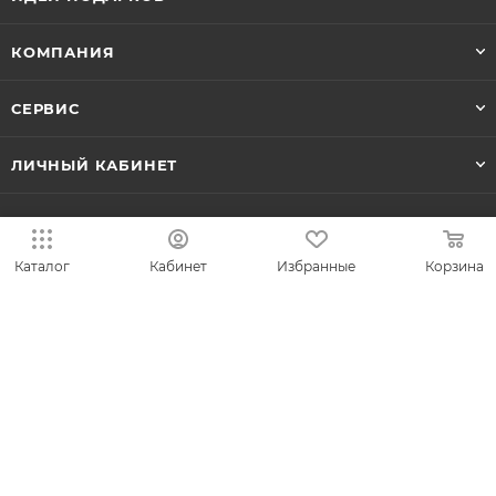
КОМПАНИЯ
СЕРВИС
ЛИЧНЫЙ КАБИНЕТ
8-800-700-50-69
Каталог
Кабинет
Избранные
Корзина
zakaz@vesna.shop
Общество с ограниченной
ответственностью «Спринг Джевелри» ИНН
4401170342
Юридический адрес: 156019 г. Кострома, ул.
Индустриальная, д. 50/2, помещение 9, к. 19.