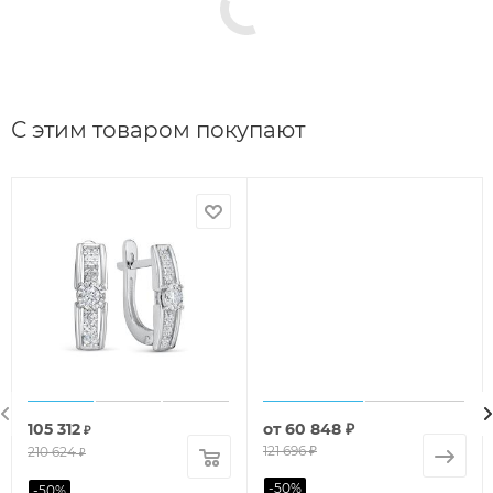
С этим товаром покупают
105 312
от
60 848 ₽
₽
121 696 ₽
210 624
₽
-
50
%
-
50
%