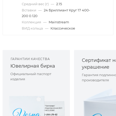
Средний вес (г)
—
2.15
Вставки
—
24 Бриллиант Круг 17 400-
200 0.120
Коллекция
—
Mainstream
ВИД кольца
—
Классическое
ГАРАНТИИ КАЧЕСТВА
Сертификат н
Ювелирная бирка
украшение
Официальный паспорт
Гарантия подлинно
изделия
производителя