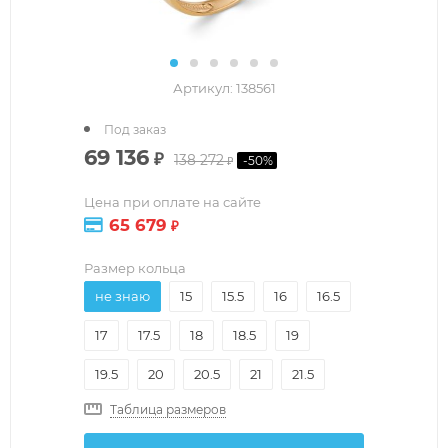
Артикул:
138561
Под заказ
69 136
₽
138 272
-
50
%
₽
Цена при оплате на сайте
65 679
₽
Размер кольца
не знаю
15
15.5
16
16.5
17
17.5
18
18.5
19
19.5
20
20.5
21
21.5
Таблица размеров