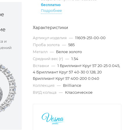
бесплатно
Подробнее
ое
Характеристики
ие
Артикул изделия
—
11609-251-00-00
ка и
Проба золота
—
585
шений
Металл
—
Белое золото
Средний вес (г)
—
1.54
Вставки
—
1 Бриллиант Круг 57 20-25 0.045,
4 Бриллиант Круг 57 40-30 0.128, 20
Бриллиант Круг 57 400-200 0.040
Коллекция
—
Brilliance
ВИД кольца
—
Классическое