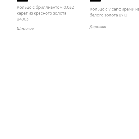
Кольцо с бриллиантом 0.032
Кольцо с 7 сапфирами и
карат из красного золота
белого золота 87101
84903
Дорожка
Широкое
КАТАЛОГ
КОМПАНИЯ
АКЦИИ
О компании
Отзывы
КОЛЛЕКЦИИ
Блог
НОВИНКИ
Ювелирные вставки