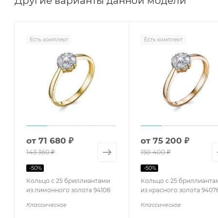
Другие варианты данной модели
Есть комплект
Есть комплект
от
71 680 ₽
от
75 200 ₽
143 360 ₽
150 400 ₽
-
50
%
-
50
%
Кольцо с 25 бриллиантами
Кольцо с 25 бриллианта
из лимонного золота 94108
из красного золота 9407
Классическое
Классическое