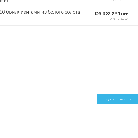
3646
 50 бриллиантами из белого золота
128 622 ₽ * 1 шт
270 784 ₽
Купить набор