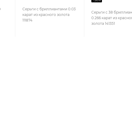
з
Серьги с бриллиантами 0.03
Серьги с 38 бриллиа
карат из красного золота
0.266 карат из красно
111874
золота 141351
СЕРВИС
ЛИЧНЫЙ 
Пункты выдачи заказов
Мои заказы
Условия доставки
Профиль
Условия оплаты
Бонусная п
VESNA-бону
Гарантия