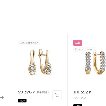
Хит
Есть комплект
Есть комплект
59 376
110 592
₽
118 752
₽
₽
221 184
₽
-
50
%
-
50
%