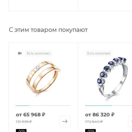
С этим товаром покупают
Есть комплект
Есть комплект
от
65 968 ₽
от
86 320 ₽
131 936 ₽
172 640 ₽
-
50
%
-
50
%