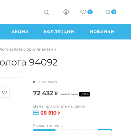
0
0
АКЦИИ
КОЛЛЕКЦИИ
НОВИНКИ
лого золота с бриллиантами
олота 94092
Под заказ
72 432
₽
144 864
-
50
%
₽
Цена при оплате на сайте
68 810
₽
Размер кольца