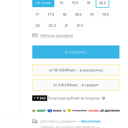
не знаю
15
15.5
16
16.5
17
17.5
18
18.5
19
19.5
20
20.5
21
21.5
Таблица размеров
В КОРЗИНУ
+ 7 243
бонусных рублей за покупку
Доставка курьером
—
бесплатно
Забрать из пункта самовывоза
—