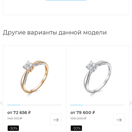
Другие варианты данной модели
от
72 656 ₽
от
79 600 ₽
145 312 ₽
159 200 ₽
-
50
%
-
50
%