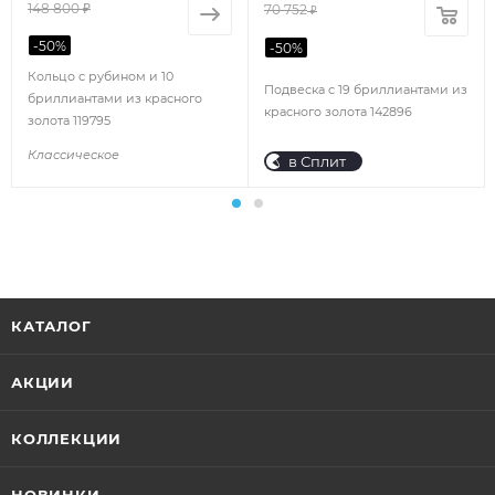
148 800 ₽
70 752
₽
-
50
%
-
50
%
Кольцо с рубином и 10
Подвеска с 19 бриллиантами из
бриллиантами из красного
красного золота 142896
золота 119795
Классическое
в Сплит
КАТАЛОГ
АКЦИИ
КОЛЛЕКЦИИ