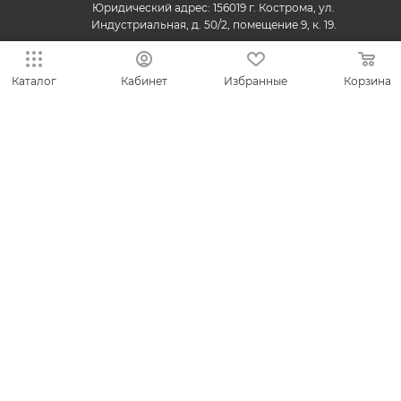
Юридический адрес: 156019 г. Кострома, ул.
Индустриальная, д. 50/2, помещение 9, к. 19.
Каталог
Кабинет
Избранные
Корзина
© 2013-2026 VESNA.shop — официальный магазин