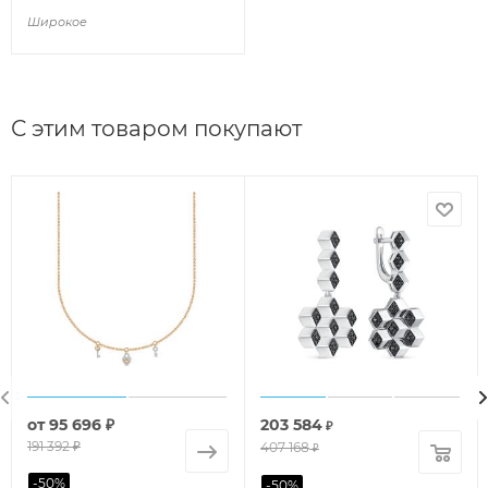
Широкое
С этим товаром покупают
от
95 696 ₽
203 584
₽
191 392 ₽
407 168
₽
-
50
%
-
50
%