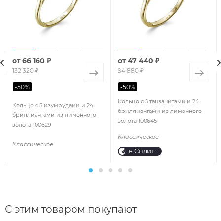
от
66 160 ₽
от
47 440 ₽
132 320 ₽
94 880 ₽
-
50
%
-
50
%
Кольцо с 5 танзанитами и 24
Кольцо с 5 изумрудами и 24
бриллиантами из лимонного
бриллиантами из лимонного
золота 100645
золота 100629
Классическое
Классическое
в Сплит
С этим товаром покупают