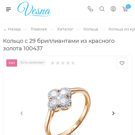
0
—
—
—
—
← Назад
Главная
Каталог
Кольца
Кольца из кр
Кольцо с 29 бриллиантами из красного
золота 100437
Хит
Есть комплект