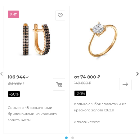
Хит
106 944
от
74 800 ₽
₽
149 600 ₽
213 888
₽
-
50
%
-
50
%
Кольцо с 9 бриллиантами из
Серьги с 48 коньячными
красного золота 126231
бриллиантами из красного
золота 140761
Классическое