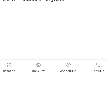
77 136
от
147 792 ₽
₽
295 584 ₽
154 272
₽
Каталог
Кабинет
Избранные
Корзина
-
50
%
-
50
%
Кольцо с изумрудом и 4
Подвеска с 29 черными
бриллиантами из
бриллиантами из белого
комбинированного золота
золота 122872
80797
Составное