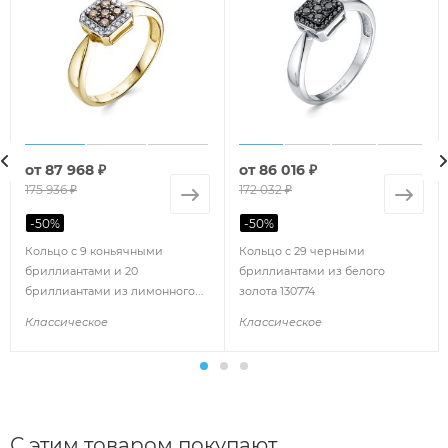
от
87 968 ₽
от
86 016 ₽
175 936 ₽
172 032 ₽
-
50
%
-
50
%
Кольцо с 9 коньячными
Кольцо с 29 черными
бриллиантами и 20
бриллиантами из белого
бриллиантами из лимонного
золота 130774
золота 141372
Классическое
Классическое
С этим товаром покупают