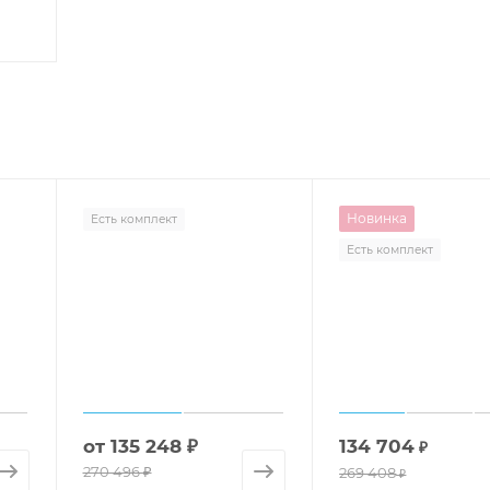
Новинка
Есть комплект
Есть комплект
от
135 248 ₽
134 704
₽
270 496 ₽
269 408
₽