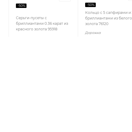
-
50
%
-
50
%
Кольцо с 5 сапфирами и 
Серьги-пусеты с
бриллиантами из белого
бриллиантами 0.36 карат из
золота 76120
красного золота 95918
Дорожка
КАТАЛОГ
КОМПАНИЯ
АКЦИИ
О компании
Отзывы
КОЛЛЕКЦИИ
Блог