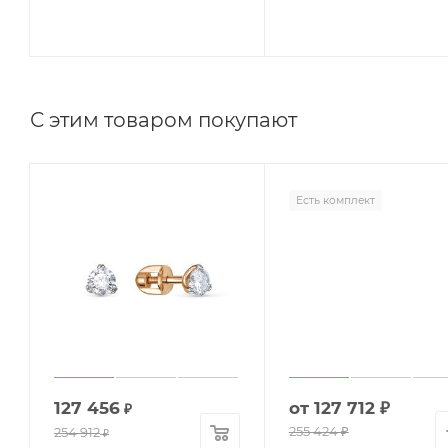
С этим товаром покупают
Есть комплект
127 456
от
127 712 ₽
₽
255 424 ₽
254 912
₽