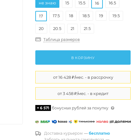
не знаю
15
15.5
16.5
16
17.5
18
18.5
19
19.5
17
20
20.5
21
21.5
Таблица размеров
В КОРЗИНУ
+ 6 571
бонусных рублей за покупку
Доставка курьером
—
бесплатно
Забрать из пункта самовывоза
—