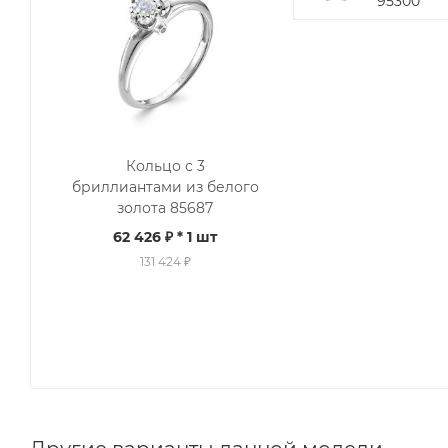
95300
Кольцо с 3
бриллиантами из белого
золота 85687
62 426 ₽
* 1 шт
131 424 ₽