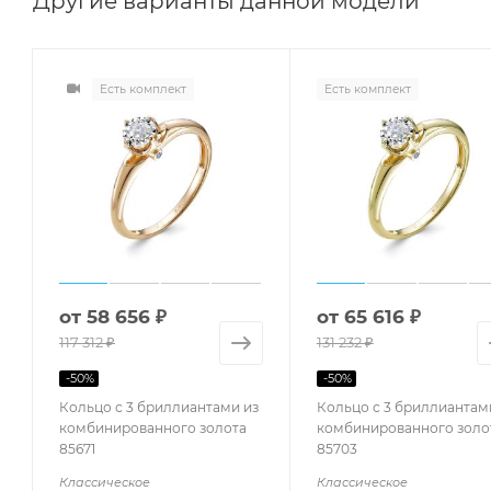
Другие варианты данной модели
Есть комплект
Есть комплект
от
58 656 ₽
от
65 616 ₽
117 312 ₽
131 232 ₽
-
50
%
-
50
%
Кольцо с 3 бриллиантами из
Кольцо с 3 бриллиантам
комбинированного золота
комбинированного золо
85671
85703
Классическое
Классическое