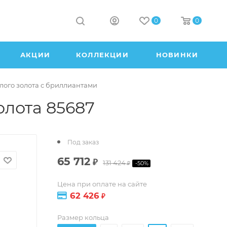
0
0
АКЦИИ
КОЛЛЕКЦИИ
НОВИНКИ
лого золота с бриллиантами
олота 85687
Под заказ
65 712
₽
131 424
-
50
%
₽
Цена при оплате на сайте
62 426
₽
Размер кольца