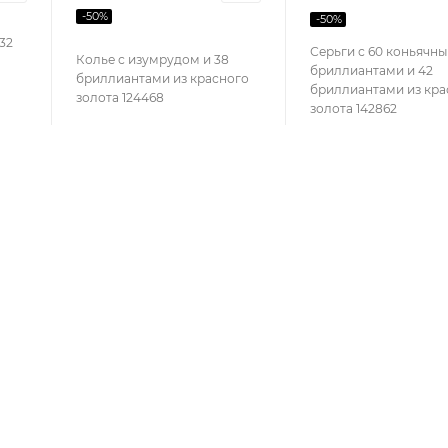
-
50
%
-
50
%
32
Серьги с 60 коньячн
Колье с изумрудом и 38
бриллиантами и 42
бриллиантами из красного
бриллиантами из кра
золота 124468
золота 142862
СЕРВИС
ЛИЧНЫЙ 
Пункты выдачи заказов
Мои заказы
Условия доставки
Профиль
Условия оплаты
Бонусная п