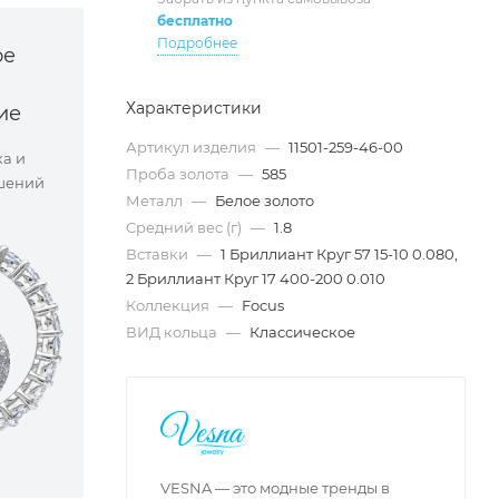
бесплатно
Подробнее
ое
Характеристики
ие
Артикул изделия
—
11501-259-46-00
ка и
Проба золота
—
585
шений
Металл
—
Белое золото
Средний вес (г)
—
1.8
Вставки
—
1 Бриллиант Круг 57 15-10 0.080,
2 Бриллиант Круг 17 400-200 0.010
Коллекция
—
Focus
ВИД кольца
—
Классическое
VESNA — это модные тренды в