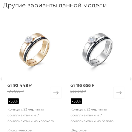
Другие варианты данной модели
от
92 448 ₽
от
116 656 ₽
184 896 ₽
233 312 ₽
-
50
%
-
50
%
Кольцо с 23 черными
Кольцо с 23 черными
бриллиантами и 7
бриллиантами и 7
бриллиантами из красного
бриллиантами из белого
золота 100853
золота 100869
Классическое
Широкое