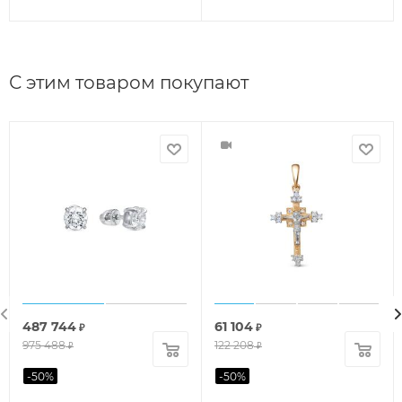
С этим товаром покупают
487 744
61 104
₽
₽
975 488
122 208
₽
₽
-
50
%
-
50
%