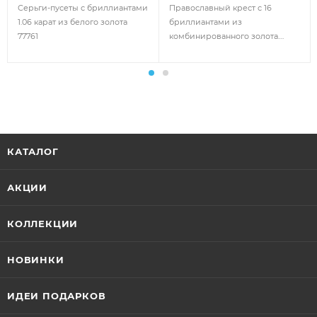
Серьги-пусеты с бриллиантами
Православный крест с 16
1.06 карат из белого золота
бриллиантами из
77761
комбинированного золота
78136
КАТАЛОГ
АКЦИИ
КОЛЛЕКЦИИ
НОВИНКИ
ИДЕИ ПОДАРКОВ