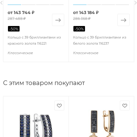
от
143 744 ₽
от
143 184 ₽
287 488 ₽
286 368 ₽
-
50
%
-
50
%
Кольцо с 39 бриллиантами из
Кольцо с 39 бриллиантами из
красного золота 116221
белого золота 116237
Классическое
Классическое
С этим товаром покупают