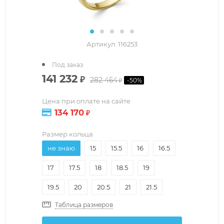
Артикул:
116253
Под заказ
141 232
₽
282 464
-
50
%
₽
Цена при оплате на сайте
134 170
₽
Размер кольца
не знаю
15
15.5
16
16.5
17
17.5
18
18.5
19
19.5
20
20.5
21
21.5
Таблица размеров