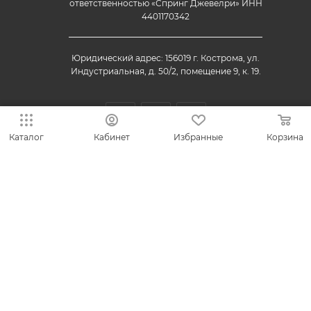
ответственностью «Спринг Джевелри» ИНН
4401170342
Юридический адрес: 156019 г. Кострома, ул.
Индустриальная, д. 50/2, помещение 9, к. 19.
Каталог
Кабинет
Избранные
Корзина
© 2013-2026 VESNA.shop — официальный магазин