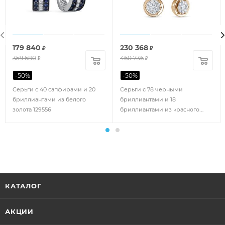
179 840
230 368
₽
₽
359 680
460 736
₽
₽
-
50
%
-
50
%
Серьги с 40 сапфирами и 20
Серьги с 78 черными
бриллиантами из белого
бриллиантами и 18
золота 129556
бриллиантами из красного
золота 101274
КАТАЛОГ
АКЦИИ