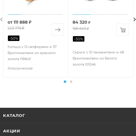
от
111 888 ₽
84 320
₽
223 776 ₽
168 640
₽
-
50
%
-
50
%
Кольцо с 12 сапфирами и 37
Серьги с 10 танзанитами и 48
бриллиантами из красного
бриллиантами из белого
золота 119843
золота 101246
Классическое
КАТАЛОГ
АКЦИИ