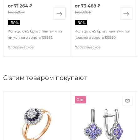
от
71 264 ₽
от
73 488 ₽
142 528 ₽
146 976 ₽
-
50
%
-
50
%
Кольцо с 45 бриллиантами из
Кольцо с 45 бриллиантами из
лимонного золота 133582
красного золота 133550
Классическое
Классическое
С этим товаром покупают
Хит