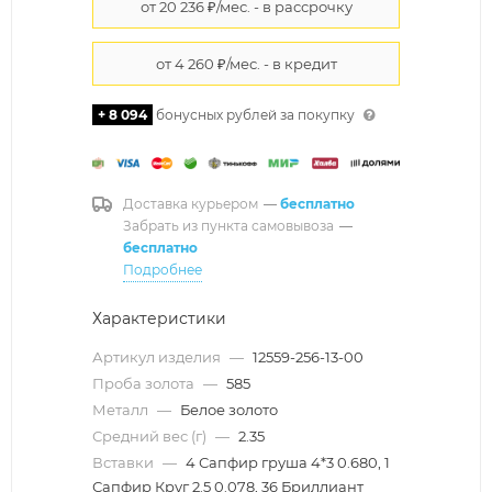
+ 8 094
бонусных рублей за покупку
Доставка курьером
—
бесплатно
Забрать из пункта самовывоза
—
бесплатно
Подробнее
Характеристики
Артикул изделия
—
12559-256-13-00
Проба золота
—
585
Металл
—
Белое золото
Средний вес (г)
—
2.35
Вставки
—
4 Сапфир груша 4*3 0.680, 1
Сапфир Круг 2.5 0.078, 36 Бриллиант