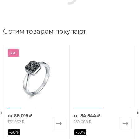
С этим товаром покупают
Хит
от
86 016 ₽
от
84 544 ₽
172 032 ₽
169 088 ₽
-
50
%
-
50
%