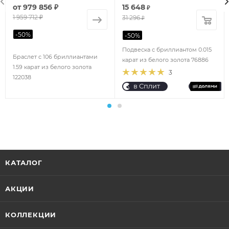
от
979 856 ₽
15 648
₽
1 959 712 ₽
31 296
₽
-
50
%
-
50
%
Подвеска с бриллиантом 0.015
Браслет с 106 бриллиантами
карат из белого золота 76886
1.59 карат из белого золота
3
122038
в Сплит
КАТАЛОГ
АКЦИИ
КОЛЛЕКЦИИ