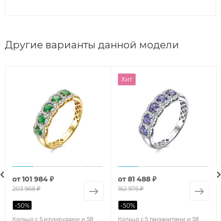
Другие варианты данной модели
Хит
от
101 984 ₽
от
81 488 ₽
203 968 ₽
162 976 ₽
-
50
%
-
50
%
Кольцо с 5 изумрудами и 58
Кольцо с 5 танзанитами и 58