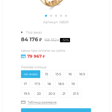
Артикул:
128251
Под заказ
84 176
₽
168 352
-
50
%
₽
Цена при оплате на сайте
79 967
₽
Размер кольца
не знаю
15
15.5
16
16.5
17
17.5
18
18.5
19
19.5
20
20.5
21
21.5
Таблица размеров