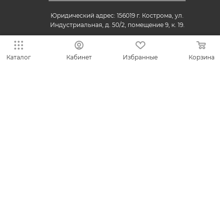
Юридический адрес: 156019 г. Кострома, ул.
Индустриальная, д. 50/2, помещение 9, к. 19.
Каталог
Кабинет
Избранные
Корзина
© 2013-2026 VESNA.shop — официальный магазин