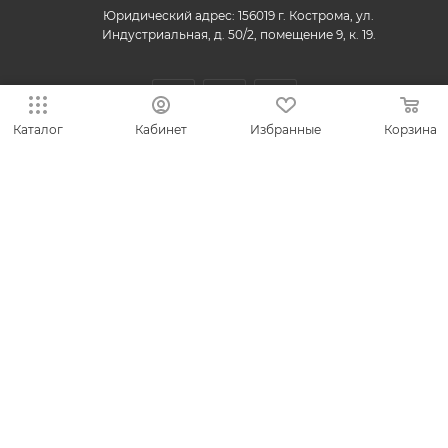
Юридический адрес: 156019 г. Кострома, ул.
Индустриальная, д. 50/2, помещение 9, к. 19.
Каталог
Кабинет
Избранные
Корзина
© 2013-2026 VESNA.shop — официальный магазин