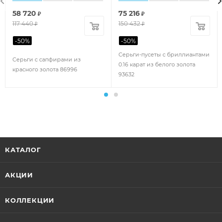
58 720
75 216
₽
₽
117 440
150 432
₽
₽
-
50
%
-
50
%
Серьги-пусеты с бриллиантами
Серьги с сапфирами из
0.16 карат из белого золота
красного золота 86996
93632
КАТАЛОГ
АКЦИИ
КОЛЛЕКЦИИ