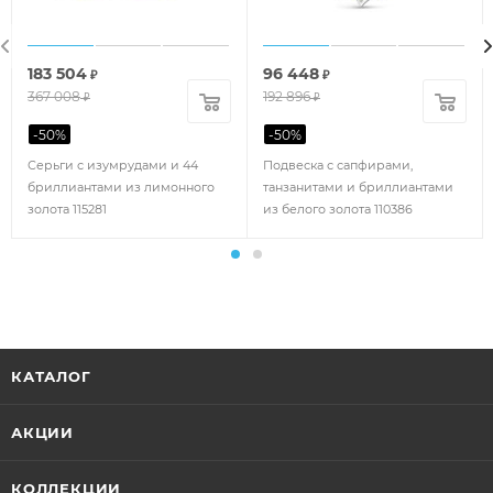
183 504
96 448
₽
₽
367 008
192 896
₽
₽
-
50
%
-
50
%
Серьги с изумрудами и 44
Подвеска с сапфирами,
бриллиантами из лимонного
танзанитами и бриллиантами
золота 115281
из белого золота 110386
КАТАЛОГ
АКЦИИ
КОЛЛЕКЦИИ