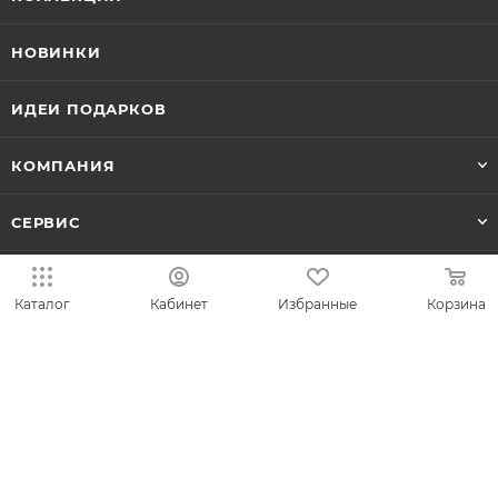
НОВИНКИ
ИДЕИ ПОДАРКОВ
КОМПАНИЯ
СЕРВИС
ЛИЧНЫЙ КАБИНЕТ
Каталог
Кабинет
Избранные
Корзина
8-800-700-50-69
zakaz@vesna.shop
Общество с ограниченной
ответственностью «Спринг Джевелри» ИНН
4401170342