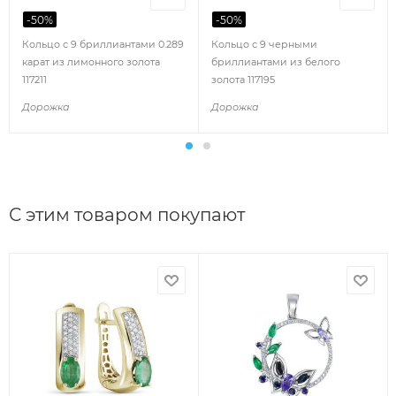
-
50
%
-
50
%
Кольцо с 9 бриллиантами 0.289
Кольцо с 9 черными
карат из лимонного золота
бриллиантами из белого
117211
золота 117195
Дорожка
Дорожка
С этим товаром покупают