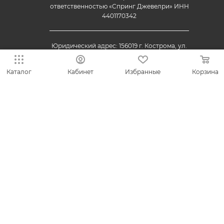
ответственностью «Спринг Джевелри» ИНН
4401170342
Юридический адрес: 156019 г. Кострома, ул.
Индустриальная, д. 50/2, помещение 9, к. 19.
Каталог
Кабинет
Избранные
Корзина
© 2013-2026 VESNA.shop — официальный магазин