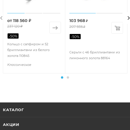
от
118 560 ₽
103 968
₽
237 120 ₽
207 936
₽
-
50
%
-
50
%
Кольцо с сапфиром и 52
бриллиантами из белого
Серьги с 46 бриллиантами из
золота 110845
лимонного золота 88164
Классическое
КАТАЛОГ
АКЦИИ