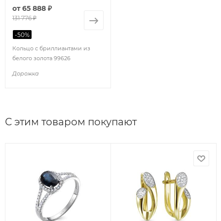
от
65 888 ₽
131 776 ₽
-
50
%
Кольцо с бриллиантами из
белого золота 99626
Дорожка
С этим товаром покупают