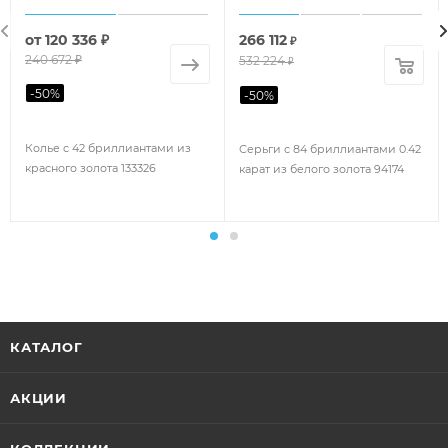
от
120 336 ₽
266 112
₽
240 672 ₽
532 224
₽
-
50
%
-
50
%
Колье с 42 бриллиантами из
Серьги с 84 бриллиантами 0.42
красного золота 133326
карат из белого золота 94174
КАТАЛОГ
АКЦИИ