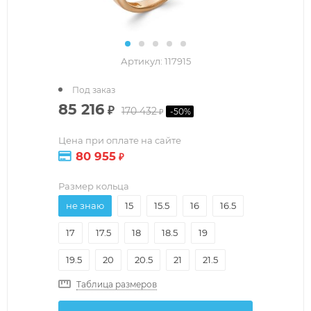
Артикул:
117915
Под заказ
85 216
₽
170 432
-
50
%
₽
Цена при оплате на сайте
80 955
₽
Размер кольца
не знаю
15
15.5
16
16.5
17
17.5
18
18.5
19
19.5
20
20.5
21
21.5
Таблица размеров