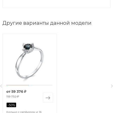
Другие варианты данной модели
от
59 376 ₽
118 752 ₽
-
50
%
Кольцо с сапфиром и 16