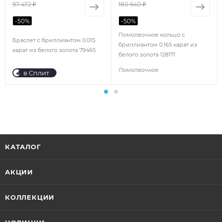
97 472 ₽
180 640 ₽
-
50
%
-
50
%
Помолвочное кольцо с
Браслет с бриллиантом 0.015
бриллиантом 0.165 карат из
карат из белого золота 79465
белого золота 128171
Помолвочное
в Сплит
КАТАЛОГ
АКЦИИ
КОЛЛЕКЦИИ