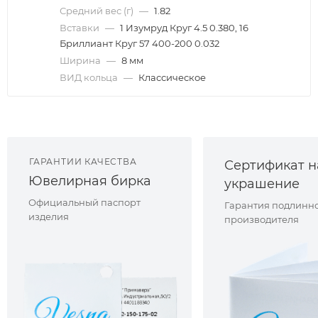
Средний вес (г)
—
1.82
Вставки
—
1 Изумруд Круг 4.5 0.380, 16
Бриллиант Круг 57 400-200 0.032
Ширина
—
8 мм
ВИД кольца
—
Классическое
ГАРАНТИИ КАЧЕСТВА
Сертификат н
Ювелирная бирка
украшение
Официальный паспорт
Гарантия подлинно
изделия
производителя