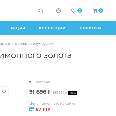
0
0
АКЦИИ
КОЛЛЕКЦИИ
НОВИНКИ
лимонного золота с изумрудами
лимонного золота
Под заказ
91 696
₽
183 392
-
50
%
₽
Цена при оплате на сайте
87 111
₽