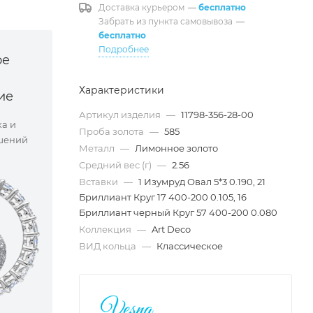
Доставка курьером
—
бесплатно
Забрать из пункта самовывоза
—
бесплатно
Подробнее
ое
Характеристики
ие
Артикул изделия
—
11798-356-28-00
ка и
Проба золота
—
585
шений
Металл
—
Лимонное золото
Средний вес (г)
—
2.56
Вставки
—
1 Изумруд Овал 5*3 0.190, 21
Бриллиант Круг 17 400-200 0.105, 16
Бриллиант черный Круг 57 400-200 0.080
Коллекция
—
Art Deco
ВИД кольца
—
Классическое