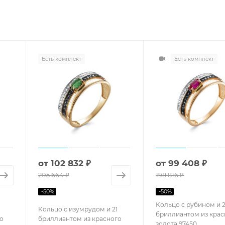
Есть комплект
Есть комплект
от
102 832 ₽
от
99 408 ₽
205 664 ₽
198 816 ₽
-
50
%
-
50
%
Кольцо с рубином и 2
Кольцо с изумрудом и 21
бриллиантом из крас
о
бриллиантом из красного
золота 97450