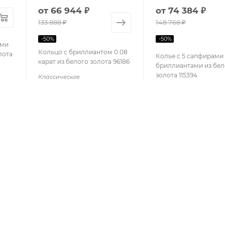
от
66 944 ₽
от
74 384 ₽
133 888 ₽
148 768 ₽
-
50
%
-
50
%
ами
Кольцо с бриллиантом 0.08
лота
Колье с 5 сапфирами 
карат из белого золота 96186
бриллиантами из бел
золота 115394
Классическое
СЕРВИС
ЛИЧНЫЙ 
Пункты выдачи заказов
Мои заказы