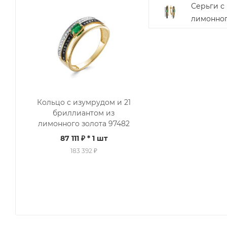
Серьги с
лимонног
Кольцо с изумрудом и 21
бриллиантом из
лимонного золота 97482
87 111 ₽
* 1 шт
183 392 ₽