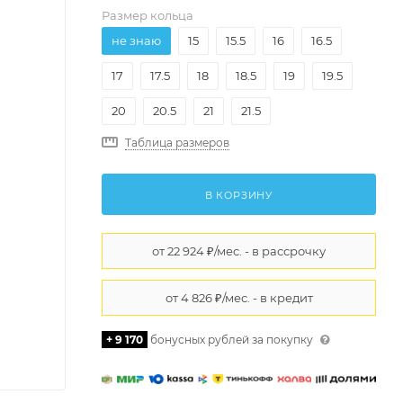
Размер кольца
не знаю
15
15.5
16
16.5
17
17.5
18
18.5
19
19.5
20
20.5
21
21.5
Таблица размеров
В КОРЗИНУ
+ 9 170
бонусных рублей за покупку