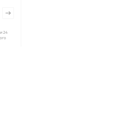
и 24
ого
КАБИНЕТ
8-800-700-50-69
zakaz@vesna.shop