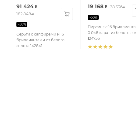
91 424
19 168
₽
₽
38 336
₽
182 848
₽
-
50
%
-
50
%
Пирсинг с 16 бриллиант
0.048 карат из белого зо
Серьги с сапфирами и 16
124756
бриллиантами из белого
золота 142841
1
в Сплит
КАТАЛОГ
КОМПАНИЯ
АКЦИИ
О компании