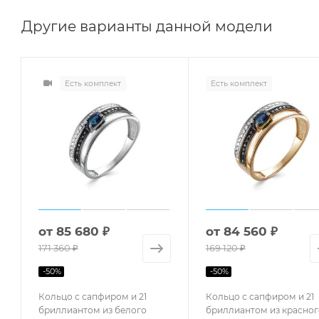
Другие варианты данной модели
Есть комплект
Есть комплект
от
85 680 ₽
от
84 560 ₽
171 360 ₽
169 120 ₽
-
50
%
-
50
%
Кольцо с сапфиром и 21
Кольцо с сапфиром и 21
бриллиантом из белого
бриллиантом из красног