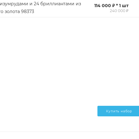
 изумрудами и 24 бриллиантами из
114 000 ₽ * 1 шт
240 000 ₽
о золота 98373
Купить набор